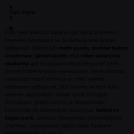
Tapir Digital
Evet, web sitenizin başarısı için içerik üretiminin
öneminin farkındayız ve bu konuda size destek
sağlıyoruz. Siteniz için
metin yazımı
,
anahtar kelime
araştırması
,
görsel seçimi
veya
video senaryosu
oluşturma
gibi ihtiyaçlarınızda profesyonel içerik
üretimi hizmetlerimizle yanınızdayız. İçerik ekibimiz,
markanızın hedef kitlenize en etkili şekilde
ulaşmasını sağlayacak, SEO uyumlu ve ikna edici
metinler oluşturabilir. Görsel içerik (fotoğraf,
illüstrasyon, grafik) seçimi ve düzenlemesi
konusunda da danışmanlık sunuyoruz.
Kaliteli ve
özgün içerik
, sitenizin Google’daki görünürlüğünü
artırırken, ziyaretçilerin ilgisini çekip harekete
geçirmede kilit rol oynar.