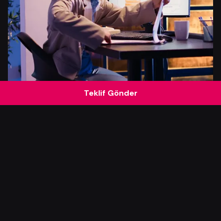
Teklif Gönder
Yazar
Serhat K.
16 Temmuz 2026
15 dakika okuma süresi
Etkili Banner Tasarımı ile Reklam
Performansını Güçlendirme Rehberi
Marketing