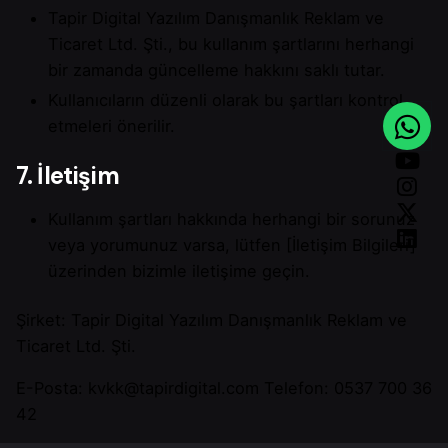
Tapir Digital Yazılım Danışmanlık Reklam ve
Ticaret Ltd. Şti., bu kullanım şartlarını herhangi
bir zamanda güncelleme hakkını saklı tutar.
Kullanıcıların düzenli olarak bu şartları kontrol
etmeleri önerilir.
7. İletişim
Kullanım şartları hakkında herhangi bir sorunuz
veya yorumunuz varsa, lütfen [İletişim Bilgileri]
üzerinden bizimle iletişime geçin.
Şirket: Tapir Digital Yazılım Danışmanlık Reklam ve
Ticaret Ltd. Şti.
E-Posta:
kvkk@tapirdigital.com
Telefon:
0537 700 36
42