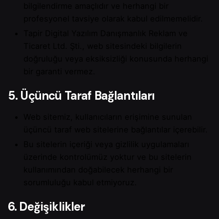
bilgilendirme amaçlıdır ve herhangi bir
profesyonel tavsiye olarak kabul edilmemelidir.
Tapir Digital Yazılım Danışmanlık Reklam ve
Ticaret Ltd. Şti., web sitesindeki bilgilerin
doğruluğu veya eksiksizliği konusunda herhangi
bir garanti vermez.
5. Üçüncü Taraf Bağlantıları
Web sitemiz, kullanıcıların erişimine sunulan
üçüncü taraf web sitelerine bağlantılar içerebilir.
Bu sitelerin içeriği veya gizlilik uygulamaları
üzerinde kontrolümüz yoktur ve bu sitelerin
kullanımından doğabilecek herhangi bir
sorumluluğu kabul etmiyoruz.
6. Değişiklikler