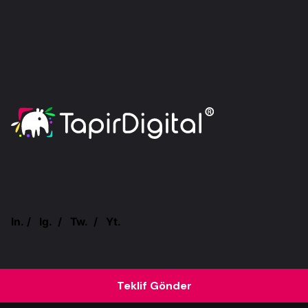
In.
/
Ig.
/
Tw.
/
Yt.
Teklif Gönder