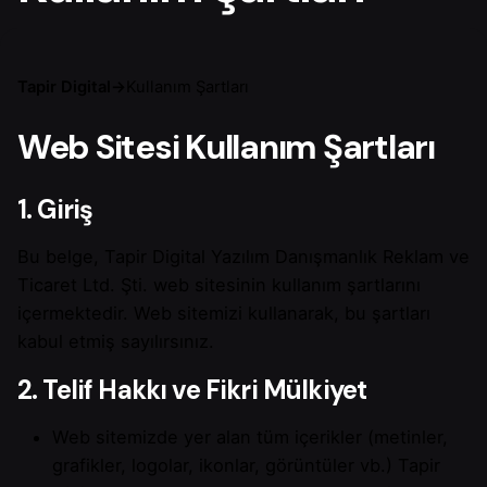
Tapir Digital
→
Kullanım Şartları
Web Sitesi Kullanım Şartları
1. Giriş
Bu belge, Tapir Digital Yazılım Danışmanlık Reklam ve
Ticaret Ltd. Şti. web sitesinin kullanım şartlarını
içermektedir. Web sitemizi kullanarak, bu şartları
kabul etmiş sayılırsınız.
2. Telif Hakkı ve Fikri Mülkiyet
Web sitemizde yer alan tüm içerikler (metinler,
grafikler, logolar, ikonlar, görüntüler vb.) Tapir