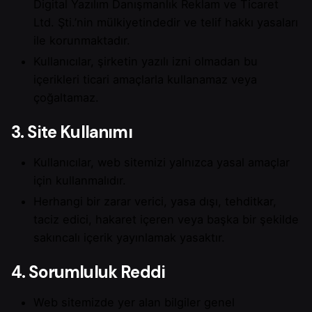
Digital Yazılım Danışmanlık Reklam ve Ticaret
Ltd. Şti.’nin mülkiyetindedir ve telif hakkı yasaları
ile korunmaktadır.
Kullanıcılar, şirketin yazılı izni olmadan bu
içerikleri ticari amaçlarla kullanamaz veya
çoğaltamaz.
3. Site Kullanımı
Kullanıcılar, web sitemizi yalnızca yasal amaçlar
için kullanmalıdır.
Herhangi bir zarar verici, yasa dışı, tehditkar,
taciz edici, hakaret içeren veya başka bir şekilde
sakıncalı içerik yayınlamak yasaktır.
4. Sorumluluk Reddi
Web sitemizde yer alan bilgiler genel