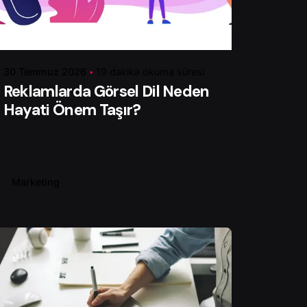
Yazar
Serhat K.
30 Temmuz 2026
19 dakika okuma süresi
Reklamlarda Görsel Dil Neden
Hayati Önem Taşır?
Marketing