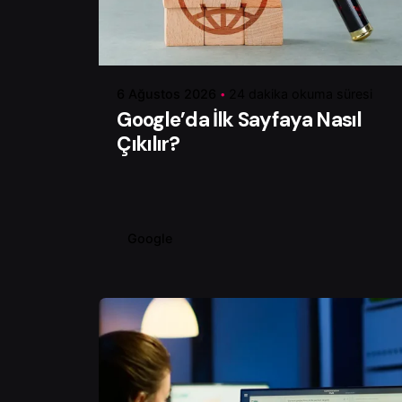
Yazar
Çiğdem Y.
6 Ağustos 2026
24 dakika okuma süresi
Google’da İlk Sayfaya Nasıl
Çıkılır?
Google