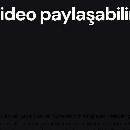
ideo paylaşabili
zi tanıtan veya ürün ve hizmetlerinizi sergileyen videola
ında daha fazla bilgi edinmelerini ve markanızla duygusal b