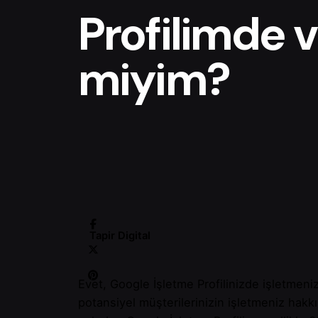
Profilimde v
miyim?
Tapir Digital
Evet, Google İşletme Profilinizde işletmeni
potansiyel müşterilerinizin işletmeniz hakk