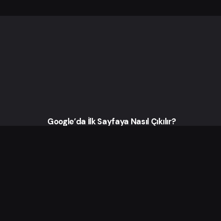
Sonraki Yazı
SEO için kaç sayfa
öneriyorsunuz?
Google’da İlk Sayfaya Nasıl Çıkılır?
6 Ağustos 2026
Google
Yaratıcı Reklam Tasarımlarının
Güçlü Etkisi: Müşteri Algısı Nasıl
Değişir?
2 Ağustos 2026
Marketing
Reklamlarda Görsel Dil Neden
Hayati Önem Taşır?