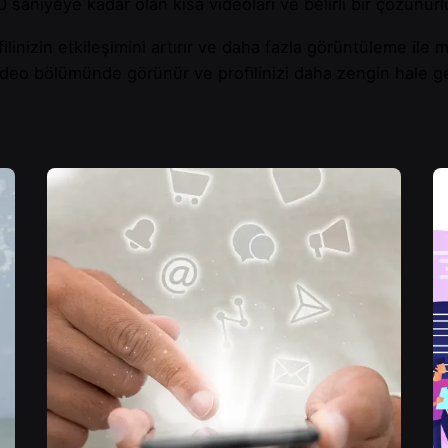
30 saniyeye kadar olan kısa videoları ve belirli bir çözünü
ofilinizin etkileşimini artırır ve daha fazla görüntüleme ile m
ideo bölümünde görünür ve profilinizi daha zengin hale get