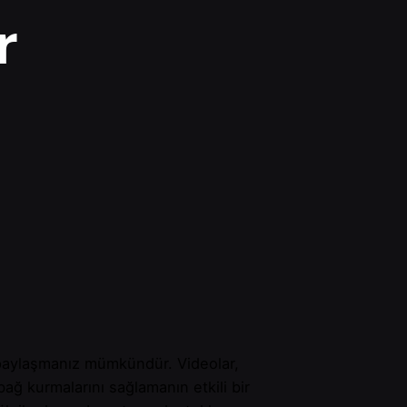
r
r paylaşmanız mümkündür. Videolar,
ağ kurmalarını sağlamanın etkili bir