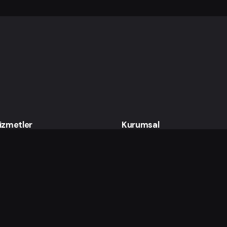
izmetler
Kurumsal
arım
Hakkımızda
Medya
Kariyer
 Grafik
İletişim
Gizlilik ve Çerez Politikası
Kullanım Şartları
izmetler