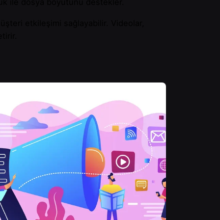
rlük ile dosya boyutunu destekler.
üşteri etkileşimi sağlayabilir. Videolar,
irir.