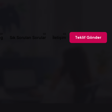
og
Sık Sorulan Sorular
İletişim
Teklif Gönder