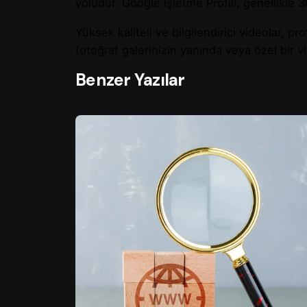
yoludur. Google İşletme Profili, genellikle 
Yüksek kaliteli ve bilgilendirici videolar, pr
fotoğraf galerinizin yanında veya özel bir v
Benzer Yazılar