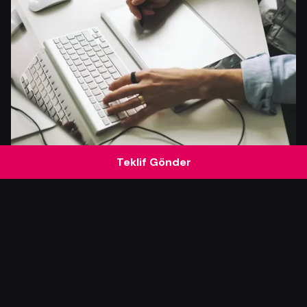
Teklif Gönder
Yazar
Serhat K.
12 Temmuz 2026
15 dakika okuma süresi
Grafik Tasarım Reklam Başarısını Nasıl
Güçlü Biçimde Etkiler?