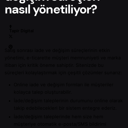
nasıl yönetiliyor?
Tapir Digital
Satış sonrası iade ve değişim süreçlerinin etkin
yönetimi, e-ticarette müşteri memnuniyeti ve marka
itibarı için kritik öneme sahiptir. Sitenizde bu
süreçleri kolaylaştırmak için çeşitli çözümler sunarız:
Online iade ve değişim formları ile müşteriler
kolayca talep oluşturabilir.
İade/değişim taleplerinin durumunu online olarak
takip edebilecekleri bir sistem entegre ederiz.
İade/değişim taleplerinde hem size hem
müşteriye otomatik e-posta/SMS bildirimi