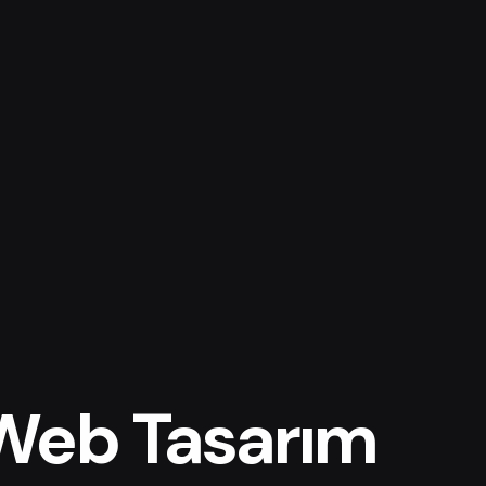
Web Tasarım