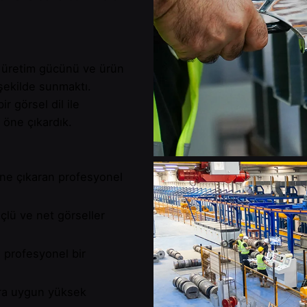
 üretim gücünü ve ürün
 şekilde sunmaktı.
r görsel dil ile
 öne çıkardık.
öne çıkaran profesyonel
çlü ve net görseller
 profesyonel bir
lara uygun yüksek