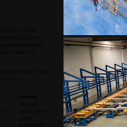
üminyum’un üretim
yansıtan güçlü bir
 sayesinde dijital ve
 güven veren bir
 görsel anlatım ile öne
ratırsınız.
Etiketler
fotoğraf
um
çekimi
,
görsel
içerik
,
profesyonel