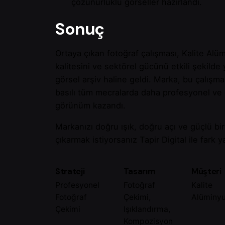
çözünürlüklü görseller hazırlandı.
Sonuç
Ortaya çıkan fotoğraf çalışması, Kalite Al
kalitesini ve sektörel gücünü etkili şekilde 
görsel arşiv haline geldi. Marka, bu çalışma
basılı tüm mecralarda daha profesyonel ve
görünüm kazandı.
Markanızı doğru ışık, doğru açı ve güçlü bir
çıkarmak istiyorsanız Tapir Digital ile fark ya
Strateji
Tasarım
Müşteri
Profesyonel
Fotoğraf
Kalite
Fotoğraf
Çekimi,
Alüminy
Çekimi
Işıklandırma,
Kompozisyon