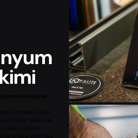
minyum
kimi
esyonel Kadrajlarla
etim süreçlerini, ürün
nel fotoğraf çekimi ile
 üretim kalitesini
nlarla daha etkili hale