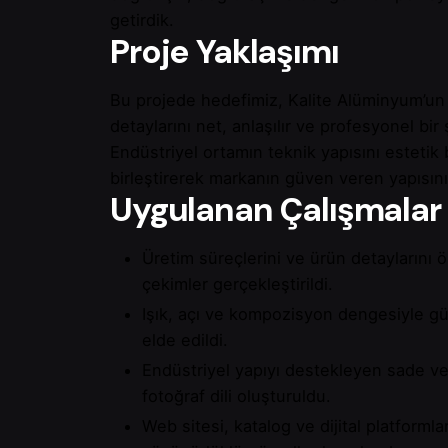
getirdik.
Proje Yaklaşımı
Bu projede hedefimiz, Kalite Alüminyum’un
detaylarını net, anlaşılır ve profesyonel bir
Endüstriyel ortamın teknik yapısını estetik bi
birleştirerek markanın güven veren yapısını
Uygulanan Çalışmalar
Üretim süreçlerini ve ürün detaylarını 
çekimler gerçekleştirildi.
Işık, açı ve kompozisyon dengesiyle gü
elde edildi.
Endüstriyel yapıyı destekleyen sade ve
fotoğraf dili oluşturuldu.
Web sitesi, katalog ve dijital platform