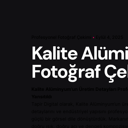
Profesyonel Fotoğraf Çekimi
Eylül 4, 2025
Kalite Alü
Fotoğraf Çe
Kalite Alüminyum’un Üretim Detayları Prof
Yansıtıldı
Tapir Digital olarak, Kalite Alüminyum’un ür
detaylarını ve endüstriyel yapısını profesyo
güçlü bir görsel dile dönüştürdük. Markanın
doğru ışık, doğru açı ve dengeli kompozisyo