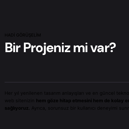
HADİ GÖRÜŞELİM
Bir Projeniz mi var?
Her yıl yenilenen tasarım anlayışları ve en güncel teknol
web sitenizin
hem göze hitap etmesini hem de kolay eriş
sağlıyoruz.
Ayrıca, sorunsuz bir kullanıcı deneyimi su