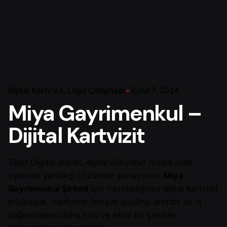
Dijital Kartvizit
Logo Çalışması
Eylül 7, 2024
Miya Gayrimenkul –
Dijital Kartvizit
Tapir Digital olarak, dijital dünyanın hızına ayak
uyduran yenilikçi çözümler sunuyoruz.
Miya
Gayrimenkul Şirketi
için hazırladığımız dijital kartvizit
projesiyle, markanın iletişim gücünü artırdık ve iş
bağlantılarını daha hızlı ve etkili bir şekilde