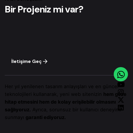
Bir Projeniz mi var?
İletişime Geç
Her yıl yenilenen tasarım anlayışları ve en güncel
teknolojileri kullanarak, yeni web sitenizin
hem göze
hitap etmesini hem de kolay erişilebilir olmasını
sağlıyoruz.
Ayrıca, sorunsuz bir kullanıcı deneyimi
sunmayı
garanti ediyoruz.