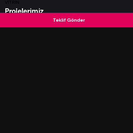
VITRIN
Projelerimiz
Teklif Gönder
Mitra Air Web Sitesi
Web Sitesi
Web Tasarım