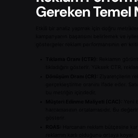
Gereken Temel M
Etkili bir analiz yapmak için doğru metrikl
kampanyanın başarısını belirlemek ve iyileşt
göstergeler reklam performansının en kritik
Tıklama Oranı (CTR):
Reklamın görüntü
tıkladığını gösterir. Yüksek CTR, rekla
Dönüşüm Oranı (CR):
Ziyaretçilerin r
gerçekleştirme oranını ifade eder. Sat
bu metriğin içindedir.
Müşteri Edinme Maliyeti (CAC):
Yeni b
harcamasının ortalamasıdır. Bu değerin
gösterir.
ROAS:
Harcanan reklam bütçesine karşı
reklamın karlı olduğunu ortaya koyar.