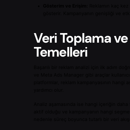
Gösterim ve Erişim:
Reklamın kaç kez gö
gösterir. Kampanyanın genişliği ve etki
Veri Toplama ve 
Temelleri
Başarılı bir reklam analizi için ilk adım do
ve Meta Ads Manager gibi araçlar kullanıcı d
platformlar, reklam kampanyasının hangi 
yardımcı olur.
Analiz aşamasında ise hangi içeriğin daha fa
aktif olduğu ve kampanyanın hangi segmentt
nedenle süreç boyunca tutarlı bir veri akı