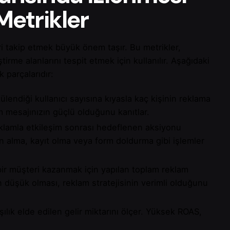
etrikler
eri takip etmek büyük önem taşır. Bu metrikler,
irme alanlarını tespit etmek için kullanılır. Aşağıdaki
 parçalarıdır:
lendiği kullanıcı sayısına kıyasla kaç kişinin reklama
m mesajınızın güçlü olduğunu kanıtlar.
eklamla etkileşim sonrası hedeflenen aksiyonu
ın alma, kayıt olma veya form doldurma gibi işlemler
ir müşteri kazanmak için yapılan toplam reklam
 düşük olması, reklam stratejisinin verimli olduğunu
lık elde edilen gelir miktarını ölçer. Yüksek ROAS,