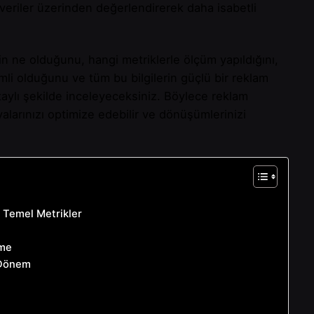
veriler üzerinden değerlendirerek daha isabetli
in ne olduğunu, hangi metriklerle ölçüm yapıldığını,
li olduğunu ve tüm bu bilgilerin güçlü bir reklam
taylı şekilde inceleyeceksiniz. Böylece reklam
yalarınızı optimize edebilir ve dönüşümlerinizi
 Temel Metrikler
rme
 Dönem