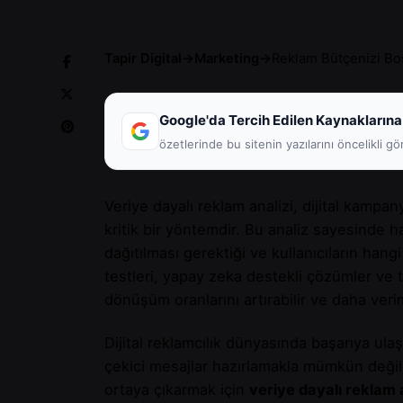
Tapir Digital
→
Marketing
→
Reklam Bütçenizi Boş
Google'da Tercih Edilen Kaynaklarına
özetlerinde bu sitenin yazılarını öncelikli gö
Veriye dayalı reklam analizi, dijital kamp
kritik bir yöntemdir. Bu analiz sayesinde h
dağıtılması gerektiği ve kullanıcıların hangi 
testleri, yapay zeka destekli çözümler ve
dönüşüm oranlarını artırabilir ve daha verimli
Dijital reklamcılık dünyasında başarıya ulaş
çekici mesajlar hazırlamakla mümkün değil
ortaya çıkarmak için
veriye dayalı reklam 