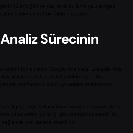
rüntülendiğini ve kaç farklı kullanıcıya ulaştığını
 alanı hakkında net bir tablo oluşturur.
Analiz Sürecinin
ğru verileri toplamaktır. Google Analytics, LinkedIn Ads
avranışlarını hızlı ve etkili şekilde ölçer. Bu
aşamada performans kaybı yaşadığını belirlemeye
zla ilgi çektiği, kullanıcıların hangi platformda daha
e daha verimli çalıştığı gibi detaylar incelenir. Bu
şı sağlamak son derece önemlidir.