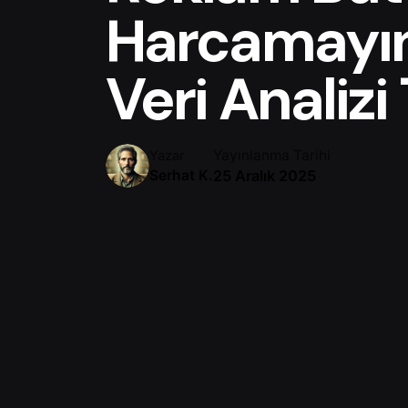
Harcamayın
Veri Analizi 
Yayınlanma Tarihi
Yazar
25 Aralık 2025
Serhat K.