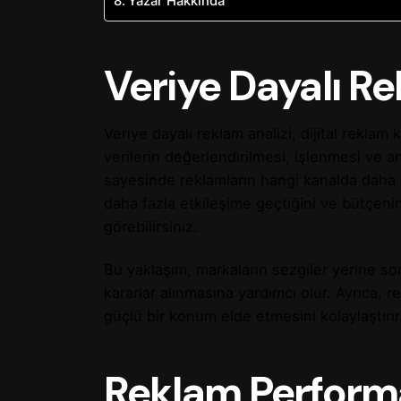
Yazar Hakkında
Veriye Dayalı Re
Veriye dayalı reklam analizi, dijital rekla
verilerin değerlendirilmesi, işlenmesi ve 
sayesinde reklamların hangi kanalda daha iyi
daha fazla etkileşime geçtiğini ve bütçenin
görebilirsiniz.
Bu yaklaşım, markaların sezgiler yerine s
kararlar alınmasına yardımcı olur. Ayrıca, 
güçlü bir konum elde etmesini kolaylaştırır
Reklam Perform