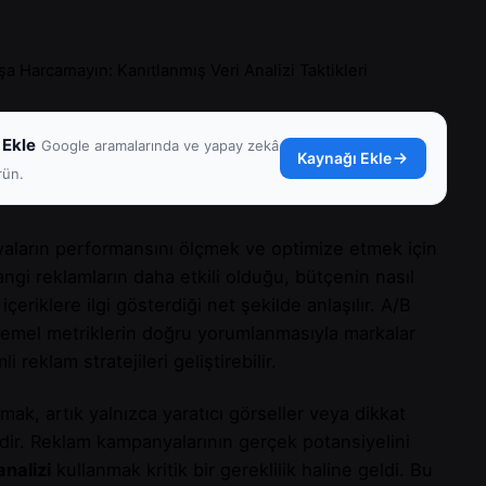
a Harcamayın: Kanıtlanmış Veri Analizi Taktikleri
 Ekle
Google aramalarında ve yapay zekâ
Kaynağı Ekle
rün.
anyaların performansını ölçmek ve optimize etmek için
angi reklamların daha etkili olduğu, bütçenin nasıl
içeriklere ilgi gösterdiği net şekilde anlaşılır. A/B
 temel metriklerin doğru yorumlanmasıyla markalar
 reklam stratejileri geliştirebilir.
mak, artık yalnızca yaratıcı görseller veya dikkat
dir. Reklam kampanyalarının gerçek potansiyelini
analizi
kullanmak kritik bir gereklilik haline geldi. Bu