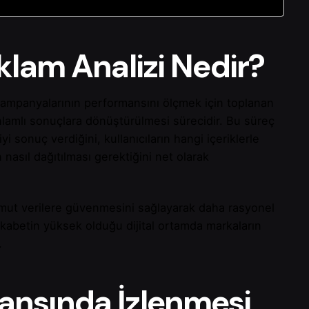
klam Analizi Nedir?
m kampanyalarının performansını ölçmek için toplanan
anlamlı sonuçlara dönüştürülmesi sürecidir. Bu süreç
 sonuç verdiğini, kullanıcıların hangi içeriklerle
 nasıl dağıtılması gerektiğini net olarak
omut verilere güvenmesini sağlayarak daha rasyonel
rekabetin yüksek olduğu dijital ortamda markaların
.
ansında İzlenmesi