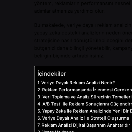
yöntem, reklamların performansını nesnel 
adımlar atmanıza yardımcı olur.
Bu makalede, veriye dayalı reklam analizin
yapay zeka destekli analizlerin neden önem
stratejisine nasıl dönüştürülebileceğini de
bütçenizi daha bilinçli yönetebilir, kampan
belirgin biçimde artırabilirsiniz.
İçindekiler
Veriye Dayalı Reklam Analizi Nedir?
Reklam Performansında İzlenmesi Gereken
Veri Toplama ve Analiz Sürecinin Temelleri
A/B Testi ile Reklam Sonuçlarını Güçlendi
Yapay Zeka ile Reklam Analizinde Yeni Bir
Veriye Dayalı Analiz ile Strateji Oluşturma
Reklam Analizi Dijital Başarının Anahtarıdır