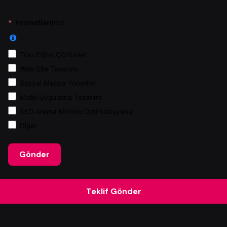
Hizmetlerimiz
Tüm Dijital Çözümler
Web Site Tasarımı
Sosyal Medya Yönetimi
Mobil Uygulama Tasarımı
SEO Arama Motoru Optimizasyonu
Diğer
Gönder
Teklif Gönder