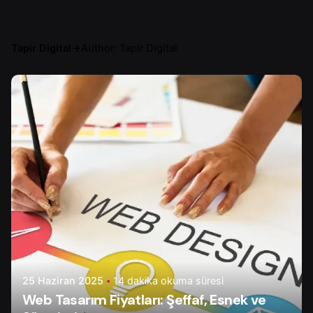
Tapir Digital
→
Author: Tapir Digital
Yazar
Tapir Digital
25 Haziran 2025
14 dakika okuma süresi
Web Tasarım Fiyatları: Şeffaf, Esnek ve