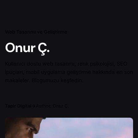
Web Tasarımı ve Geliştirme
Onur Ç.
Kullanıcı dostu web tasarımı, renk psikolojisi, SEO
ipuçları, mobil uygulama geliştirme hakkında en son
makaleler. Blogumuzu keşfedin.
Tapir Digital
→
Author: Onur Ç.
Yazar
Onur Ç.