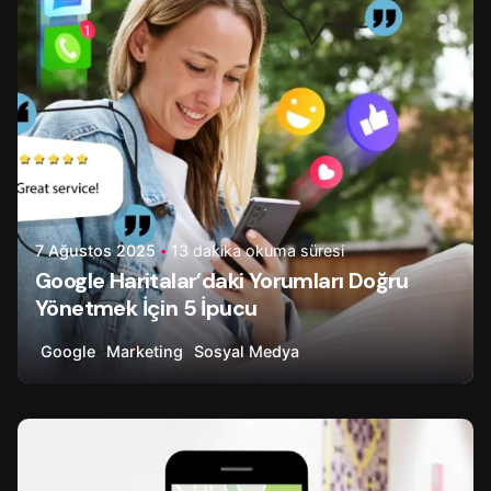
7 Ağustos 2025
13 dakika okuma süresi
Google Haritalar’daki Yorumları Doğru
Yönetmek İçin 5 İpucu
Google
Marketing
Sosyal Medya
Yazar
Onur Ç.