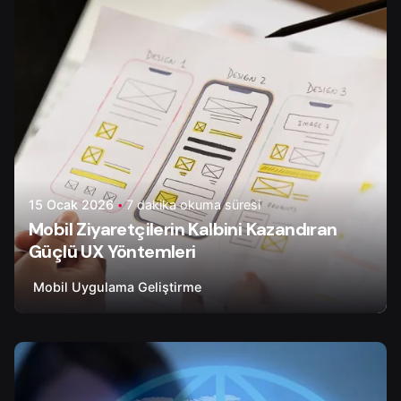
15 Ocak 2026
7 dakika okuma süresi
Mobil Ziyaretçilerin Kalbini Kazandıran
Güçlü UX Yöntemleri
Mobil Uygulama Geliştirme
Yazar
Onur Ç.