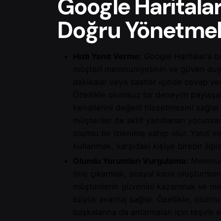
Google Haritalar
Doğru Yönetmek 
Hızlı Yanıt Verme:
Google Haritalar’a b
müşteri memnuniyetinin ve güven duyg
dakikalar veya saatler içinde cevap ve
Özellikle olumsuz bir deneyim paylaşan
kendilerini değerli hissetmesini sağla
müşteriler de aktif yanıtlanan yorumla
olumlu bir izlenime sahip olur. Yanıt v
kullanmak, karşıdaki kişiye birebir ilgile
Olumlu Yorumları Vurgulama:
Memnun m
öne çıkarmak, sosyal kanıt oluşturmanın
müşterilerin güvenini kazanmak ve mev
büyük avantaj sağlar. Özellikle, olum
başkalarına da anlatmaları için teşvi