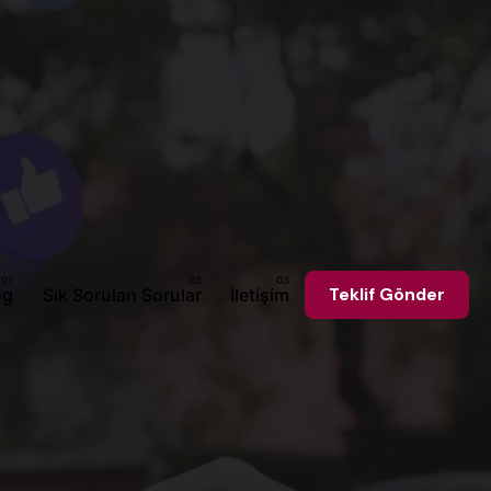
og
Sık Sorulan Sorular
İletişim
Teklif Gönder