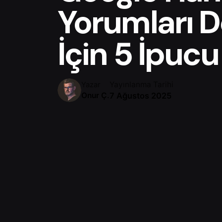
Yorumları 
İçin 5 İpucu
Yayınlanma Tarihi
Yazar
7 Ağustos 2025
Onur Ç.