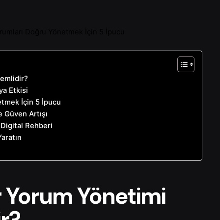
orumları Doğru Yönetmek İçin 5 İpucu
emlidir?
ya Etkisi
etmek İçin 5 İpucu
e Güven Artışı
 Digital Rehberi
aratın
r Yorum Yönetimi
r?