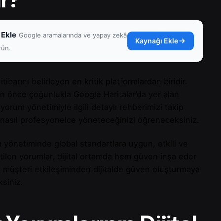
 Ekle
Google aramalarında ve yapay zekâ
Kaynağı Ekle
rün.
 itibarını belirleyen en kritik platformlardan biridir.
an önce çoğunlukla Google Haritalar’da yer alan
orum yönetimiyle ilgili detaylı rehberimizi takip
i nasıl profesyonelce yöneteceğinizi öğreneceksiniz.
m yönetiminde global standartlara uygun, etkili ve
etilen yorumlar, dijital ortamda hem güven inşa eder
, müşteri etkileşiminden dijitalde güven oluşturmaya
siniz.