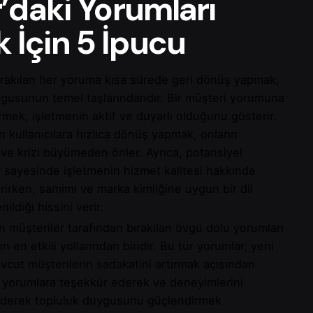
’daki Yorumları
İçin 5 İpucu
ırakılan her yoruma kısa sürede geri dönüş yapmak,
usunun temel taşlarındandır. Bir müşteri yorumuna
rmek, işletmenin aktif ve duyarlı olduğunu gösterir.
 kullanıcılara hızlıca dönüş yapmak, onların
r ve krizi büyümeden önler. Ayrıca, potansiyel
r sayesinde işletmenin hizmet kalitesi hakkında
erirken, samimi ve marka kimliğine uygun bir dil
nildiği hissini verir.
üşteriler tarafından bırakılan övgü dolu yorumları
 en etkili yollarından biridir. Bu tür yorumlar, yeni
cut müşterilerin sadakatini artırmak açısından
lu yorumlara teşekkür ederek ve deneyimlerini
k ederek topluluk duygusunu güçlendirmek