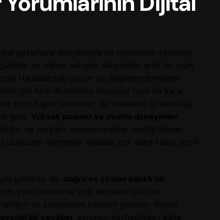
 Yorumlarının Dijital
ital pazarlama dünyasında bir işletmenin çevrimiçi
lebilir bir etkiye sahiptir. Müşteriler artık bir ürün
gle Haritalar’daki yorum ve değerlendirmelere
iler için hem ilk izlenimi oluşturur hem de karar
kle pozitif geri bildirimler, bir markanın güvenilirliği
e gelir.
Yüksek puanlar ve olumlu deneyimler
elliğini ve müşteri memnuniyetine verdiği önemi
oluşturan işletmeler dijitalde çok daha kolay tercih
gibi görünse de,
doğru ve çözüm odaklı bir
ızlı yanıt verilen ve açık iletişimle çözülen
flığını ve sorumluluk bilincini gösterir. Birçok
syonel bir cevabın
, sorunun kaynağından daha