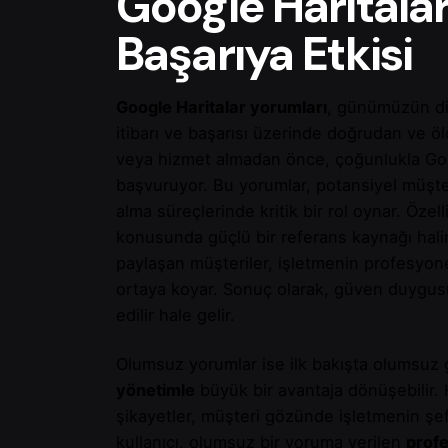
Google Haritalar
Başarıya Etkisi
Google Haritalar yorumları
, günümüzün dij
itibarı ve başarısı üzerinde doğrudan ve ölçü
veya hizmet almadan önce, çoğunlukla Goo
başvuruyor. Bu yorumlar, potansiyel müşter
alma süreçlerinde kritik bir rol oynar. Özelli
konusunda güçlü bir referans kaynağı halin
paylaşan müşteriler, işletmenin profesyon
ortaya koyar. Sonuç olarak, güven duygusu 
edilir hale gelir.
Olumsuz yorumlar ise ilk bakışta olumsuz 
yönetimle
büyük bir avantaja dönüşebilir. H
şikayetler, müşteri gözünde işletmenin şeffa
kullanıcı, olumsuz bir yoruma verilen
profe