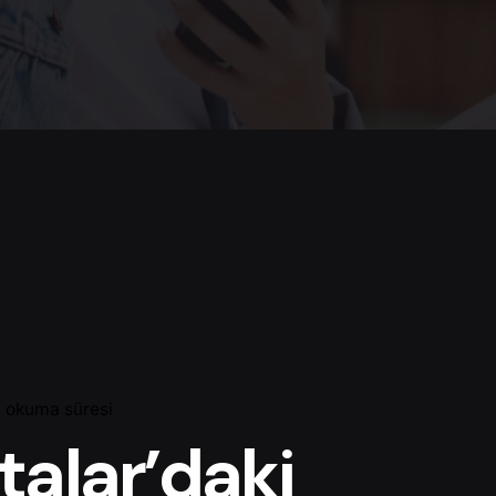
a okuma süresi
talar’daki