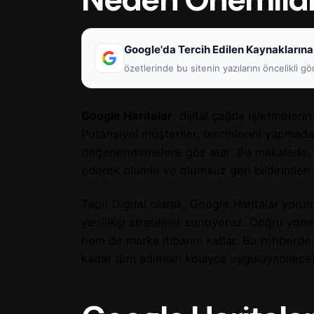
Google'da Tercih Edilen Kaynaklarına
özetlerinde bu sitenin yazılarını öncelikli gö
Google Haritalar
, dijital çağda işletmelerin
Potansiyel müşteriler, tercihlerini yapmad
değerlendirmelere göz atar. Bu makalede, y
ederek olumlu ve olumsuz geri bildirimler
Tapir Digital olarak, Google Haritalar yoru
yenilikçi stratejiler sunuyoruz. Doğru yön
hem de marka itibarını katlar. Bu rehberde
kadar tüm adımları kolayca uygulayabilecek