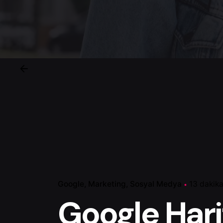
Google
Marketing
Sosyal Medya
13 dakik
Google Hari