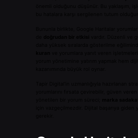
önemli olduğunu düşünür. Bu yaklaşım, işl
bu hatalara karşı sergilenen tutum olduğu
Bununla birlikte, Google Haritalar yorumla
de
doğrudan bir etkisi
vardır. Düzenli ve g
daha yüksek sıralarda gösterilme eğilimin
kuran
ve yorumlara yanıt veren işletmeler
yorum yönetimine yatırım yapmak hem dijit
kazanımında büyük rol oynar.
Tapir Digital’in uzmanlığıyla hazırlanan str
yorumlarını fırsata çevirebilir, güven veren ve
yönetilen bir yorum süreci;
marka sadakat
için vazgeçilmezdir. Dijital başarıya giden
gerekir.