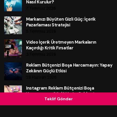
Nasıl Kurulur?
7 Temmuz 2026
Markanızı Büyüten Gizli Güç: İçerik
Pazarlaması Stratejisi
5 Temmuz 2026
Video İçerik Üretmeyen Markaların
Kaçırdığı Kritik Fırsatlar
3 Temmuz 2026
Reklam Bütçenizi Boşa Harcamayın: Yapay
Zekânın Güçlü Etkisi
28 Haziran 2026
Instagram Reklam Bütçenizi Boşa
Harcamayın: Güçlü Verim Rehberi
Teklif Gönder
25 Haziran 2026
Web Sitesi Neden Markalar İçin Güçlü Bir
Satış Makinesidir?