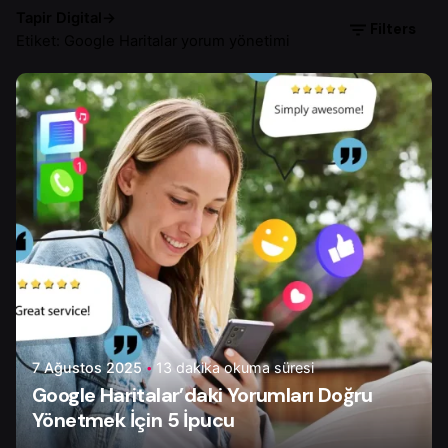
Tapir Digital
→
Filters
Etiket: Google Haritalar yorum yönetimi
Yazar
Onur Ç.
7 Ağustos 2025
13 dakika okuma süresi
Google Haritalar’daki Yorumları Doğru
Yönetmek İçin 5 İpucu