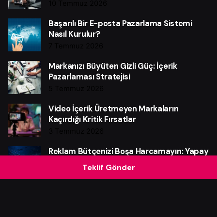
10 Temmuz 2026
Başarılı Bir E-posta Pazarlama Sistemi
Nasıl Kurulur?
7 Temmuz 2026
Markanızı Büyüten Gizli Güç: İçerik
Pazarlaması Stratejisi
5 Temmuz 2026
Video İçerik Üretmeyen Markaların
Kaçırdığı Kritik Fırsatlar
3 Temmuz 2026
Reklam Bütçenizi Boşa Harcamayın: Yapay
Zekânın Güçlü Etkisi
Teklif Gönder
28 Haziran 2026
Instagram Reklam Bütçenizi Boşa
Harcamayın: Güçlü Verim Rehberi
25 Haziran 2026