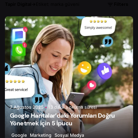
Filters
Tapir Digital
→
Etiket: marka güveni
Yazar
Onur Ç.
7 Ağustos 2025
13 dakika okuma süresi
Google Haritalar’daki Yorumları Doğru
Yönetmek İçin 5 İpucu
Google
Marketing
Sosyal Medya