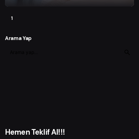
1
Arama Yap
S
e
a
r
c
h
f
o
r
Hemen Teklif Al!!!