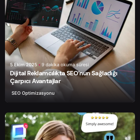
5 Ekim 2025
9 dakika okuma süresi
Dijital Reklamcılıkta SEO’nun Sağladığı
Çarpıcı Avantajlar
SEO Optimizasyonu
Yazar
Onur Ç.