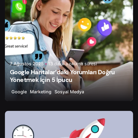
7 Ağustos 2025
13 dakika okuma süresi
Google Haritalar’daki Yorumları Doğru
Yönetmek İçin 5 İpucu
Google
Marketing
Sosyal Medya
Yazar
Onur Ç.