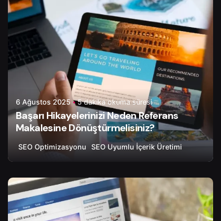
6 Ağustos 2025
5 dakika okuma süresi
Başarı Hikayelerinizi Neden Referans
Makalesine Dönüştürmelisiniz?
SEO Optimizasyonu
SEO Uyumlu İçerik Üretimi
Yazar
Onur Ç.