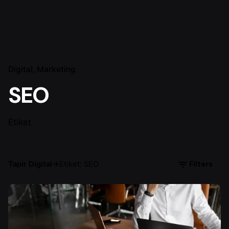
Digital
Marketing
SEO
Etiket
Filters
Tapir Digital
→
Etiket: SEO
Yazar
Serhat K.