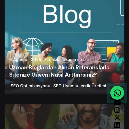
6 Ağustos 2025
6 dakika okuma süresi
Uzman Bloglardan Alınan Referanslarla
Sitenize Güveni Nasıl Arttırırsınız?
SEO Optimizasyonu
SEO Uyumlu İçerik Üretimi
Yazar
Onur Ç.