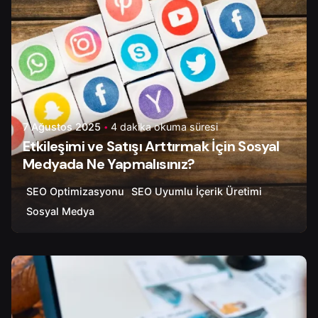
7 Ağustos 2025
4 dakika okuma süresi
Etkileşimi ve Satışı Arttırmak İçin Sosyal
Medyada Ne Yapmalısınız?
SEO Optimizasyonu
SEO Uyumlu İçerik Üretimi
Sosyal Medya
Yazar
Onur Ç.