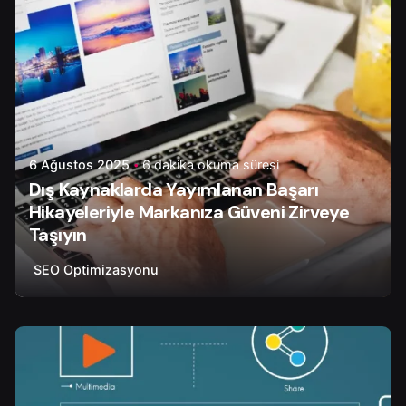
6 Ağustos 2025
6 dakika okuma süresi
Dış Kaynaklarda Yayımlanan Başarı
Hikayeleriyle Markanıza Güveni Zirveye
Taşıyın
SEO Optimizasyonu
Yazar
Onur Ç.