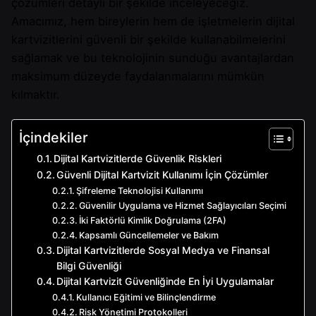
çözümleri detaylı bir şekilde inceleyeceğiz.
Amacımız, hem bireylerin hem de işletmelerin dijital
kartvizitlerini güvenli bir şekilde kullanabilmelerini
sağlamak ve bu teknolojinin sunduğu avantajlardan
maksimum düzeyde faydalanmalarını mümkün
kılmaktır.
İçindekiler
Dijital Kartvizitlerde Güvenlik Riskleri
Güvenli Dijital Kartvizit Kullanımı İçin Çözümler
Şifreleme Teknolojisi Kullanımı
Güvenilir Uygulama ve Hizmet Sağlayıcıları Seçimi
İki Faktörlü Kimlik Doğrulama (2FA)
Kapsamlı Güncellemeler ve Bakım
Dijital Kartvizitlerde Sosyal Medya ve Finansal
Bilgi Güvenliği
Dijital Kartvizit Güvenliğinde En İyi Uygulamalar
Kullanıcı Eğitimi ve Bilinçlendirme
Risk Yönetimi Protokolleri