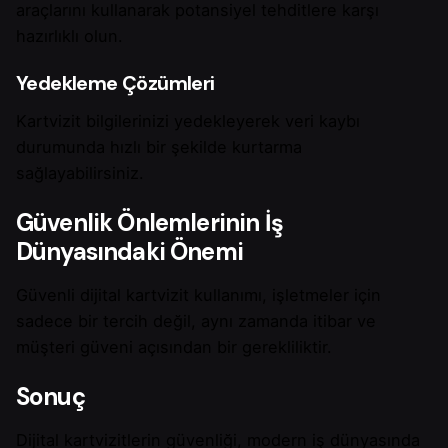
araçlarını kullanarak potansiyel tehditlere karşı
hazırlıklı olun.
Yedekleme Çözümleri
Kartvizit bilgilerinizi yedekleyerek veri kaybı
durumunda hızlı bir şekilde kurtarma
sağlayabilirsiniz.
Güvenlik Önlemlerinin İş
Dünyasındaki Önemi
Güvenli dijital kartvizit kullanımı, işletmeler için
sadece bir tercih değil, aynı zamanda itibar ve
müşteri güveni açısından bir gerekliliktir.
Sonuç
Dijital kartvizitlerin güvenliği, modern iş dünyasında