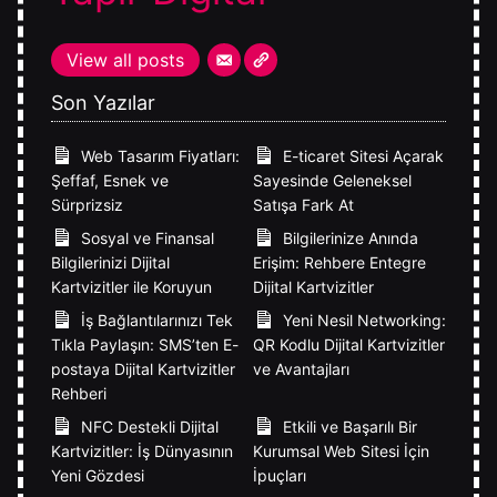
View all posts
Son Yazılar
Web Tasarım Fiyatları:
E-ticaret Sitesi Açarak
Şeffaf, Esnek ve
Sayesinde Geleneksel
Sürprizsiz
Satışa Fark At
Sosyal ve Finansal
Bilgilerinize Anında
Bilgilerinizi Dijital
Erişim: Rehbere Entegre
Kartvizitler ile Koruyun
Dijital Kartvizitler
İş Bağlantılarınızı Tek
Yeni Nesil Networking:
Tıkla Paylaşın: SMS’ten E-
QR Kodlu Dijital Kartvizitler
postaya Dijital Kartvizitler
ve Avantajları
Rehberi
NFC Destekli Dijital
Etkili ve Başarılı Bir
Kartvizitler: İş Dünyasının
Kurumsal Web Sitesi İçin
Yeni Gözdesi
İpuçları