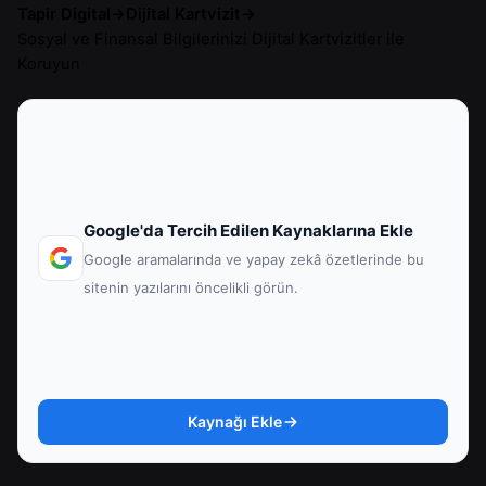
Tapir Digital
→
Dijital Kartvizit
→
Sosyal ve Finansal Bilgilerinizi Dijital Kartvizitler ile
Koruyun
Google'da Tercih Edilen Kaynaklarına Ekle
Google aramalarında ve yapay zekâ özetlerinde bu
sitenin yazılarını öncelikli görün.
Kaynağı Ekle