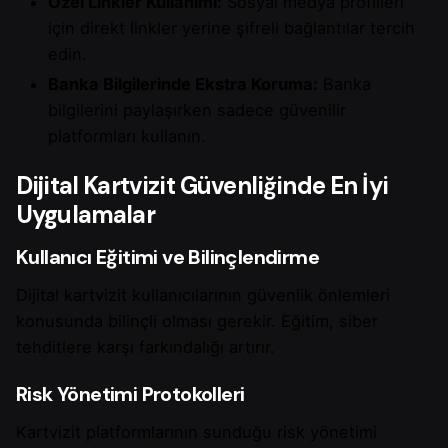
Özel Linkler Kullanımı:
Sosyal medya profilleri
için direkt linkler yerine şifreli bağlantılar tercih
edin.
Banka Bilgilerinde Ekstra Koruma:
Banka
bilgilerini paylaşırken sadece güvenilir
platformları kullanın.
Dijital Kartvizit Güvenliğinde En İyi
Uygulamalar
Kullanıcı Eğitimi ve Bilinçlendirme
Dijital kartvizit kullanıcılarının güvenlik önlemleri
konusunda bilinçli olması gerekir. Eğitim, siber
tehditlere karşı farkındalığı artırır.
Risk Yönetimi Protokolleri
Kartvizit platformlarının sunduğu risk yönetimi