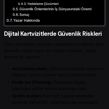
Yedekleme Çözümleri
Güvenlik Önlemlerinin İş Dünyasındaki Önemi
Sonuç
Yazar Hakkında
Dijital Kartvizitlerde Güvenlik Riskleri
Dijital kartvizitler, kolaylık sağlamalarına rağmen bazı
güvenlik riskleri içerir. Bu riskleri anlamak, önlem
almanın ilk adımıdır.
Veri Çalınma Riski:
Dijital kartvizitlerde saklanan
bilgilerin izinsiz erişime maruz kalma ihtimali.
Kimlik Avı (Phishing):
Paylaşılan bilgiler
üzerinden sahte iletişim kurulması riski.
Yazılım Açıkları:
Kartvizit uygulamalarındaki
güvenlik zafiyetleri, saldırılara kapı aralayabilir.