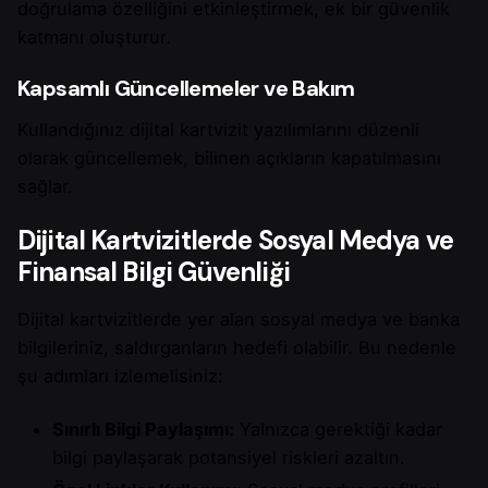
doğrulama özelliğini etkinleştirmek, ek bir güvenlik
katmanı oluşturur.
Kapsamlı Güncellemeler ve Bakım
Kullandığınız dijital kartvizit yazılımlarını düzenli
olarak güncellemek, bilinen açıkların kapatılmasını
sağlar.
Dijital Kartvizitlerde Sosyal Medya ve
Finansal Bilgi Güvenliği
Dijital kartvizitlerde yer alan sosyal medya ve banka
bilgileriniz, saldırganların hedefi olabilir. Bu nedenle
şu adımları izlemelisiniz:
Sınırlı Bilgi Paylaşımı:
Yalnızca gerektiği kadar
bilgi paylaşarak potansiyel riskleri azaltın.