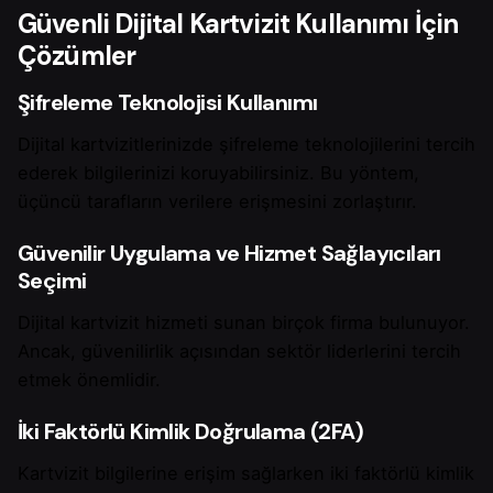
Güvenli Dijital Kartvizit Kullanımı İçin
Çözümler
Şifreleme Teknolojisi Kullanımı
Dijital kartvizitlerinizde şifreleme teknolojilerini tercih
ederek bilgilerinizi koruyabilirsiniz. Bu yöntem,
üçüncü tarafların verilere erişmesini zorlaştırır.
Güvenilir Uygulama ve Hizmet Sağlayıcıları
Seçimi
Dijital kartvizit hizmeti sunan birçok firma bulunuyor.
Ancak, güvenilirlik açısından sektör liderlerini tercih
etmek önemlidir.
İki Faktörlü Kimlik Doğrulama (2FA)
Kartvizit bilgilerine erişim sağlarken iki faktörlü kimlik