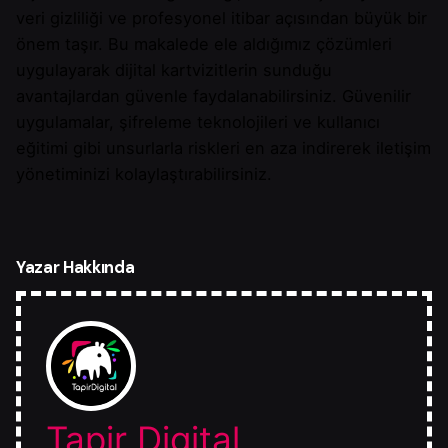
veri gizliliği ve profesyonel itibar açısından büyük bir
önem taşır. Bu makalede ele aldığımız çözümleri
uygulayarak dijital kartvizitlerin sunduğu
avantajlardan güvenle faydalanabilirsiniz. Güvenilir
uygulamalar, şifreleme teknolojileri ve kullanıcı
eğitimi gibi unsurlarla riskleri en aza indirerek iletişim
yönetiminizi kolaylaştırabilirsiniz.
Yazar Hakkında
Tapir Digital