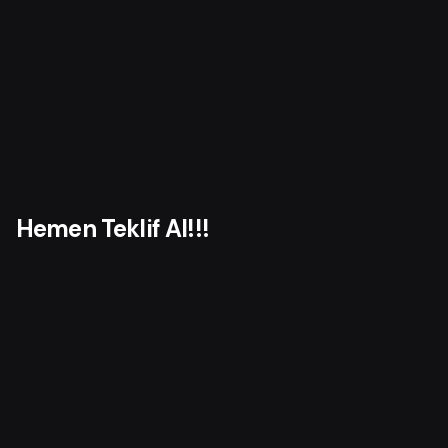
o
r
Hemen Teklif Al!!!