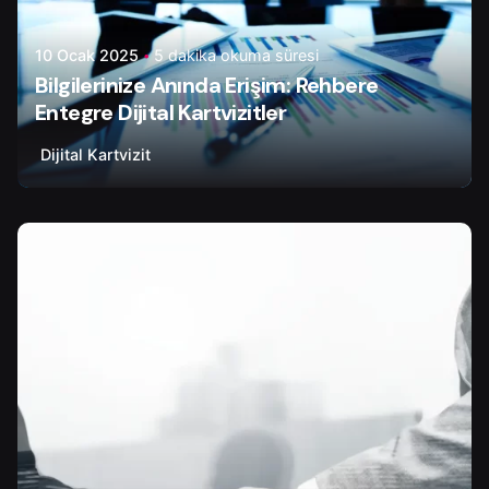
10 Ocak 2025
5 dakika okuma süresi
Bilgilerinize Anında Erişim: Rehbere
Entegre Dijital Kartvizitler
Dijital Kartvizit
Yazar
Tapir Digital