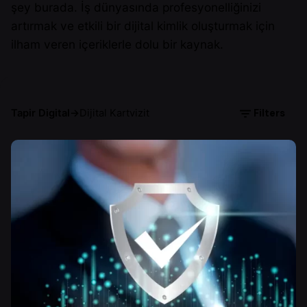
şey burada. İş dünyasında profesyonelliğinizi
artırmak ve etkili bir dijital kimlik oluşturmak için
ilham veren içeriklerle dolu bir kaynak.
Filters
Tapir Digital
→
Dijital Kartvizit
Yazar
Tapir Digital