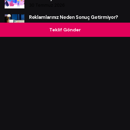
30 Temmuz 2026
Reklamlarınız Neden Sonuç Getirmiyor?
19 Temmuz 2026
Teklif Gönder
Etkili Banner Tasarımı ile Reklam
Performansını Güçlendirme Rehberi
16 Temmuz 2026
Grafik Tasarım Reklam Başarısını Nasıl
Güçlü Biçimde Etkiler?
12 Temmuz 2026
Influencer Marketing Gerçekten Satış
Getirir mi?
10 Temmuz 2026
Başarılı Bir E-posta Pazarlama Sistemi
Nasıl Kurulur?