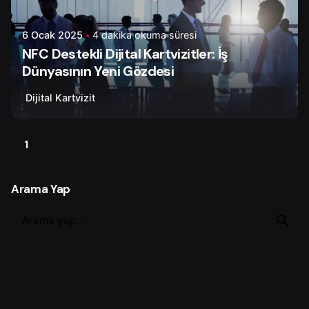
6 Ocak 2025
4 dakika okuma süresi
NFC Destekli Dijital Kartvizitler: İş
Dünyasının Yeni Gözdesi
Dijital Kartvizit
1
Arama Yap
S
e
a
r
c
h
f