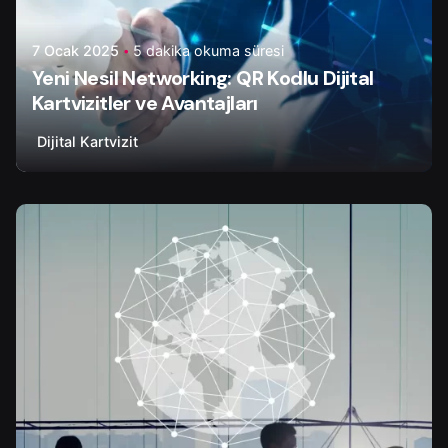
7 Ocak 2025
5 dakika okuma süresi
Yeni Nesil Networking: QR Kodlu Dijital
Kartvizitler ve Avantajları
Dijital Kartvizit
Yazar
Tapir Digital