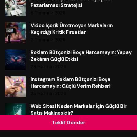
Pazarlaması Stratejisi
5 Temmuz 2026
Video İçerik Üretmeyen Markaların
Kaçırdığı Kritik Fırsatlar
3 Temmuz 2026
Reklam Bütçenizi Boşa Harcamayın: Yapay
Zekânın Güçlü Etkisi
28 Haziran 2026
Instagram Reklam Bütçenizi Boşa
Harcamayın: Güçlü Verim Rehberi
25 Haziran 2026
Web Sitesi Neden Markalar İçin Güçlü Bir
Satış Makinesidir?
21 Haziran 2026
Teklif Gönder
Pazarlama Otomasyonu Neden Şart?