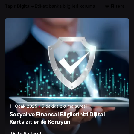
Filters
Tapir Digital
→
Etiket: banka bilgileri koruma
Yazar
Tapir Digital
11 Ocak 2025
5 dakika okuma süresi
Sosyal ve Finansal Bilgilerinizi Dijital
Kartvizitler ile Koruyun
Dijital Kartvizit