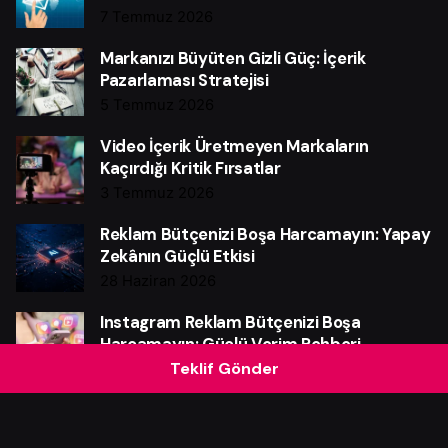
7 Temmuz 2026
Markanızı Büyüten Gizli Güç: İçerik
Pazarlaması Stratejisi
5 Temmuz 2026
Video İçerik Üretmeyen Markaların
Kaçırdığı Kritik Fırsatlar
3 Temmuz 2026
Reklam Bütçenizi Boşa Harcamayın: Yapay
Zekânın Güçlü Etkisi
28 Haziran 2026
Instagram Reklam Bütçenizi Boşa
Harcamayın: Güçlü Verim Rehberi
Teklif Gönder
25 Haziran 2026
Web Sitesi Neden Markalar İçin Güçlü Bir
Satış Makinesidir?