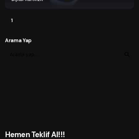
1
Arama Yap
S
e
a
r
c
h
f
o
r
Hemen Teklif Al!!!