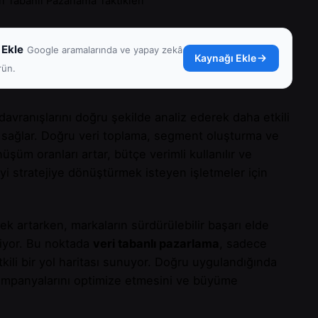
ri Tabanlı Pazarlama Taktikleri
 Ekle
Google aramalarında ve yapay zekâ
Kaynağı Ekle
rün.
davranışlarını doğru şekilde analiz ederek daha etkili
ni sağlar. Doğru veri toplama, segment oluşturma ve
üşüm oranları artar, bütçe verimli kullanılır ve
yi stratejiye dönüştürmek isteyen işletmeler için
ek artarken, markaların sürdürülebilir başarı elde
liyor. Bu noktada
veri tabanlı pazarlama
, sadece
kili bir yol haritası sunuyor. Doğru uygulandığında
, kampanyalarını optimize etmesini ve büyüme