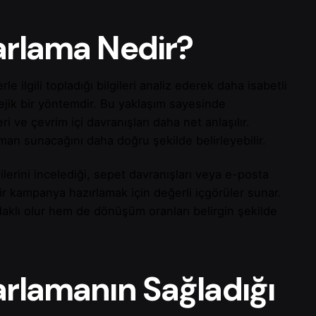
zarlama Nedir?
le ilgili topladığı bilgileri analiz ederek daha isabetli
tejik bir yöntemdir. Bu yaklaşım sayesinde
leri ve çevrim içi davranışları daha net anlaşılır.
man sunacağını daha doğru şekilde belirleyebilir.
ilerini incelediği, sepet davranışları veya e-posta
iş bir kampanya hazırlamak için değerli içgörüler sunar.
klı olur hem de dönüşüm oranları belirgin şekilde
arlamanın Sağladığı