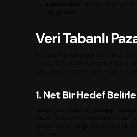
Sadakat artışı:
Kullanıcı davranışlarını
ilişkiler kurar.
Veri Tabanlı Paz
Veri tabanlı pazarlamanın etkili sonuç üret
gerekir. Bu süreç hem stratejik hem de tekn
stratejiye dönüştürmek için uygulanması ge
1. Net Bir Hedef Belir
Kampanyanın neden uygulandığı, başarıya u
müşteriler kazanmak mı, mevcut müşteriler
yükseltmek mi olduğu netleştirilmelidir. He
şekillenir.