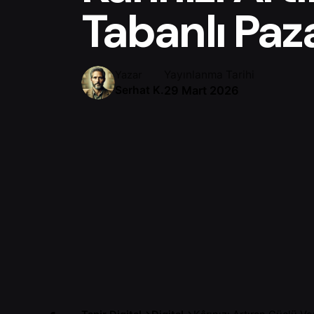
Tabanlı Paz
Yayınlanma Tarihi
Yazar
29 Mart 2026
Serhat K.