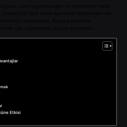
lduğunu, nasıl uygulanacağını ve işletmelere hangi
r. Ziyaretçiler hem temel kavramları öğrenecek hem
k kullanımını keşfedecek. Ayrıca pazarlama
nmak için uygulanabilir ipuçları bulacaklar.
Avantajlar
urmak
ar
üne Etkisi