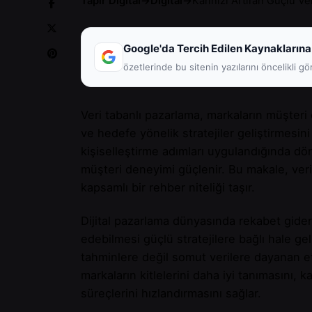
Tapir Digital
→
Digital
→
Kârınızı Artıran Güçlü Ve
Google'da Tercih Edilen Kaynaklarına
özetlerinde bu sitenin yazılarını öncelikli gö
Veri tabanlı pazarlama, markaların müşteri 
ve hedefe yönelik stratejiler geliştirmesi
kişiselleştirme adımları uygulandığında dön
müşteri deneyimi güçlenir. Bu makale, veri
kapsamlı bir rehber niteliği taşır.
Dijital pazarlama dünyasında rekabet gider
edebilmesi güçlü stratejilere bağlı hale ge
tahminlere değil somut verilere dayanan et
markaların kitlelerini daha iyi tanımasını
süreçlerini hızlandırmasını sağlar.