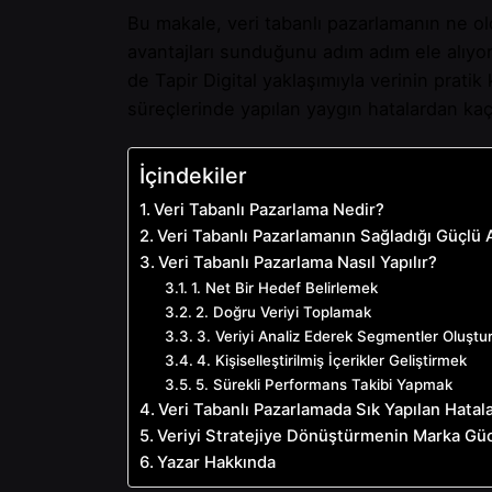
Bu makale, veri tabanlı pazarlamanın ne o
avantajları sunduğunu adım adım ele alıyo
de Tapir Digital yaklaşımıyla verinin prati
süreçlerinde yapılan yaygın hatalardan kaçı
İçindekiler
Veri Tabanlı Pazarlama Nedir?
Veri Tabanlı Pazarlamanın Sağladığı Güçlü 
Veri Tabanlı Pazarlama Nasıl Yapılır?
1. Net Bir Hedef Belirlemek
2. Doğru Veriyi Toplamak
3. Veriyi Analiz Ederek Segmentler Oluşt
4. Kişiselleştirilmiş İçerikler Geliştirmek
5. Sürekli Performans Takibi Yapmak
Veri Tabanlı Pazarlamada Sık Yapılan Hatal
Veriyi Stratejiye Dönüştürmenin Marka Güc
Yazar Hakkında