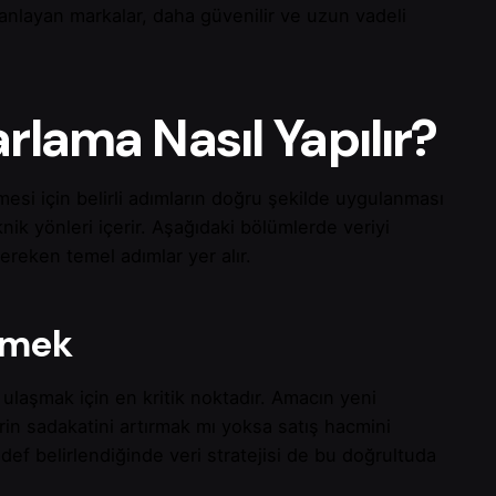
 anlayan markalar, daha güvenilir ve uzun vadeli
arlama Nasıl Yapılır?
mesi için belirli adımların doğru şekilde uygulanması
ik yönleri içerir. Aşağıdaki bölümlerde veriyi
reken temel adımlar yer alır.
lemek
laşmak için en kritik noktadır. Amacın yeni
in sadakatini artırmak mı yoksa satış hacmini
def belirlendiğinde veri stratejisi de bu doğrultuda