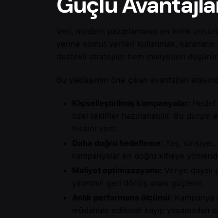
Güçlü Avantajla
Veri, modern pazarlamanın en kritik unsurla
yerine somut verileri kullanmak, kararların 
destekli stratejiler hem maliyetleri düşür
Bu yaklaşımın öne çıkan avantajları arasın
Kişiselleştirilmiş kampanyalar:
Hedef k
özel teklifler hazırlanabilir. Bu durum 
hissini verir.
Daha doğru hedefleme:
Yaş, cinsiyet,
kampanyalar en doğru kitleye yönlendiri
Maliyet optimizasyonu:
Veriye dayalı 
yatırımın geri dönüş oranı güçlenir.
Anlık performans ölçümü:
Kampanya so
müdahale edilerek kayıp yaşamadan opt