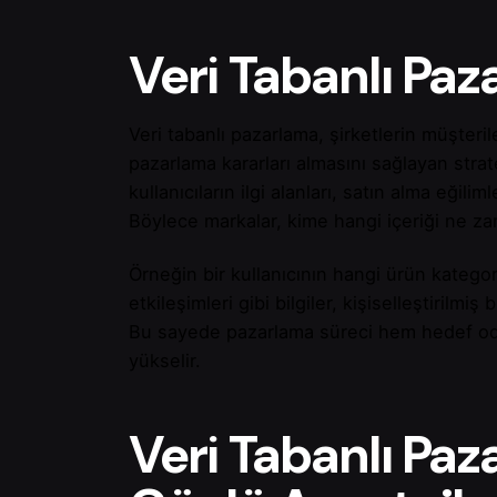
Veri Tabanlı Pa
Veri tabanlı pazarlama, şirketlerin müşteriler
pazarlama kararları almasını sağlayan stra
kullanıcıların ilgi alanları, satın alma eğilim
Böylece markalar, kime hangi içeriği ne za
Örneğin bir kullanıcının hangi ürün kategor
etkileşimleri gibi bilgiler, kişiselleştirilm
Bu sayede pazarlama süreci hem hedef oda
yükselir.
Veri Tabanlı Paz