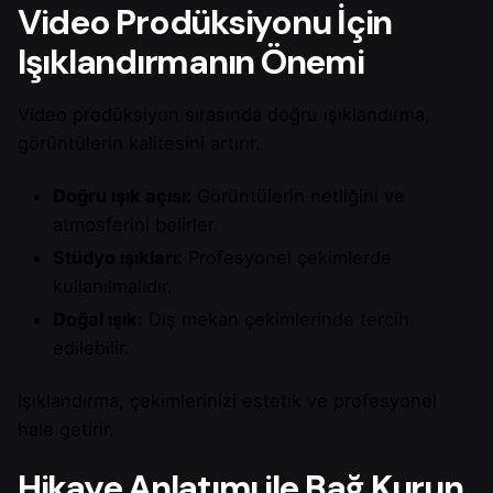
Video Prodüksiyonu İçin
Işıklandırmanın Önemi
Video prodüksiyon sırasında doğru ışıklandırma,
görüntülerin kalitesini artırır.
Doğru ışık açısı:
Görüntülerin netliğini ve
atmosferini belirler.
Stüdyo ışıkları:
Profesyonel çekimlerde
kullanılmalıdır.
Doğal ışık:
Dış mekan çekimlerinde tercih
edilebilir.
Işıklandırma, çekimlerinizi estetik ve profesyonel
hale getirir.
Hikaye Anlatımı ile Bağ Kurun