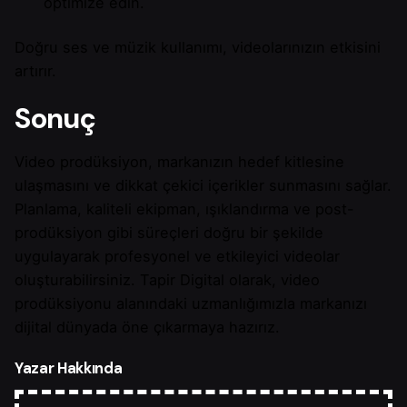
optimize edin.
Doğru ses ve müzik kullanımı, videolarınızın etkisini
artırır.
Sonuç
Video prodüksiyon, markanızın hedef kitlesine
ulaşmasını ve dikkat çekici içerikler sunmasını sağlar.
Planlama, kaliteli ekipman, ışıklandırma ve post-
prodüksiyon gibi süreçleri doğru bir şekilde
uygulayarak profesyonel ve etkileyici videolar
oluşturabilirsiniz. Tapir Digital olarak, video
prodüksiyonu alanındaki uzmanlığımızla markanızı
dijital dünyada öne çıkarmaya hazırız.
Yazar Hakkında