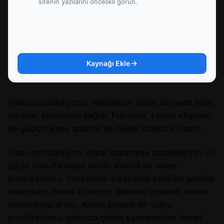
sitenin yazılarını öncelikli görün.
Kaynağı Ekle
Video prodüksiyonu, markanızın dijital dünyada etkili
içerikler sunmasını sağlar. Planlama, kaliteli ekipman
ve güçlü hikaye anlatımı ile hedef kitlenize ulaşın.
Video prodüksiyon, dijital pazarlama stratejilerinin en
güçlü unsurlarından biridir. Kaliteli bir video
prodüksiyonu, markanızın hikayesini etkili bir şekilde
anlatırken, hedef kitlenizin dikkatini çekerek marka
bilinirliğinizi artırır. Ancak başarılı bir video
prodüksiyonu, yalnızca çekim aşamasından ibaret