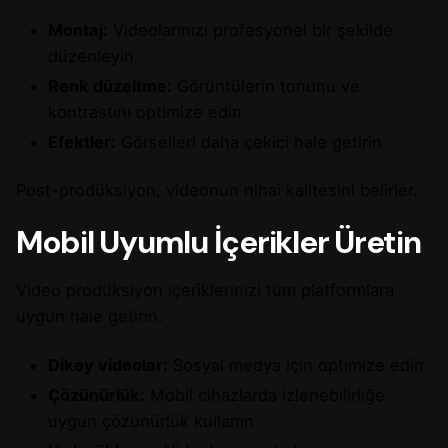
Montaj:
Videolarınızı profesyonel bir şekilde
düzenleyin.
Renk düzeltme:
Görüntülerin tonunu ve
kontrastını optimize edin.
Efektler:
Görselleri daha çekici hale getirin.
Post-prodüksiyon, videonun nihai kalitesini belirler.
Mobil Uyumlu İçerikler Üretin
Video prodüksiyon içeriklerinizi tüm platformlara
uygun hale getirin.
Dikey videolar:
Sosyal medya için optimize edin.
Çözünürlük:
Mobil cihazlarda izlenebilirliğe
uygun çözünürlük kullanın.