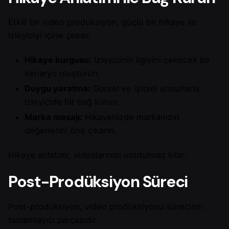
Etkili bir video prodüksiyon, güçlü bir hikaye ile
izleyiciyi içine çeker.
Hikaye kurgusu:
İzleyicinin ilgisini çekecek bir
senaryo oluşturun.
Duygu yaratma:
Görsel ve işitsel unsurlarla
izleyicide bir bağ kurun.
Marka mesajı:
Hikayenizde markanızın
değerlerini öne çıkarın.
Hikaye anlatımı, videolarınızı unutulmaz kılar.
Post-Prodüksiyon Süreci
Post-prodüksiyon, video prodüksiyonu sürecinin
tamamlayıcı parçasıdır.