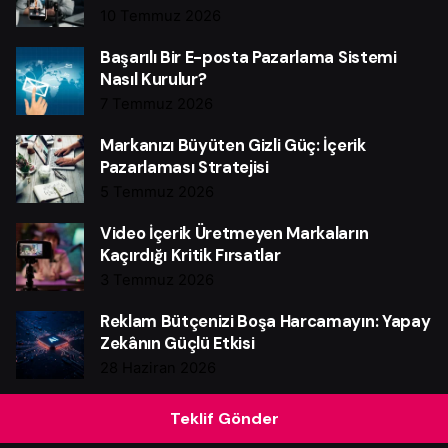
10 Temmuz 2026
Başarılı Bir E-posta Pazarlama Sistemi
Nasıl Kurulur?
7 Temmuz 2026
Markanızı Büyüten Gizli Güç: İçerik
Pazarlaması Stratejisi
5 Temmuz 2026
Video İçerik Üretmeyen Markaların
Kaçırdığı Kritik Fırsatlar
3 Temmuz 2026
Reklam Bütçenizi Boşa Harcamayın: Yapay
Zekânın Güçlü Etkisi
28 Haziran 2026
Instagram Reklam Bütçenizi Boşa
Teklif Gönder
Harcamayın: Güçlü Verim Rehberi