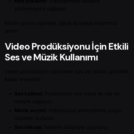
Hızlı yükleme:
Videolarınızın kolayca
yüklenmesini sağlayın.
Mobil uyumlu içerikler, dijital dünyada erişiminizi
artırır.
Video Prodüksiyonu İçin Etkili
Ses ve Müzik Kullanımı
Video prodüksiyon sürecinde ses ve müzik, görsellik
kadar önemlidir.
Ses kalitesi:
Profesyonel ses kaydı ile net bir
iletişim sağlayın.
Müzik seçimi:
Videonuzun atmosferine uygun
müzikler kullanın.
Ses miksajı:
Seslerin birbiriyle uyumunu