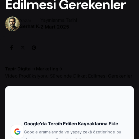
Edilmesi Gerekenler
Yayınlanma Tarihi
Yazar
Serhat K.
2 Mart 2025
Tapir Digital
→
Marketing
→
Video Prodüksiyonu Sürecinde Dikkat Edilmesi Gerekenler
Google'da Tercih Edilen Kaynaklarına Ekle
Google aramalarında ve yapay zekâ özetlerinde bu