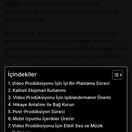
değildir. Planlama, teknik ekipman seçimi,
ışıklandırma ve post-prodüksiyon gibi süreçler de
büyük önem taşır.
Bu makalede, başarılı bir video prodüksiyonu için
gereken adımları ve bu süreçte dikkat edilmesi
gereken noktaları inceleyeceğiz. Haydi, markanız için
etkileyici videolar oluşturmanın sırlarını keşfedelim!
İçindekiler
Video Prodüksiyonu İçin İyi Bir Planlama Süreci
Kaliteli Ekipman Kullanımı
Video Prodüksiyonu İçin Işıklandırmanın Önemi
Hikaye Anlatımı ile Bağ Kurun
Post-Prodüksiyon Süreci
Mobil Uyumlu İçerikler Üretin
Video Prodüksiyonu İçin Etkili Ses ve Müzik