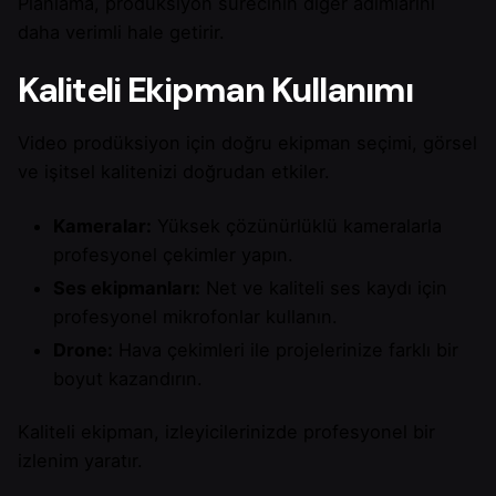
Planlama, prodüksiyon sürecinin diğer adımlarını
daha verimli hale getirir.
Kaliteli Ekipman Kullanımı
Video prodüksiyon için doğru ekipman seçimi, görsel
ve işitsel kalitenizi doğrudan etkiler.
Kameralar:
Yüksek çözünürlüklü kameralarla
profesyonel çekimler yapın.
Ses ekipmanları:
Net ve kaliteli ses kaydı için
profesyonel mikrofonlar kullanın.
Drone:
Hava çekimleri ile projelerinize farklı bir
boyut kazandırın.
Kaliteli ekipman, izleyicilerinizde profesyonel bir
izlenim yaratır.