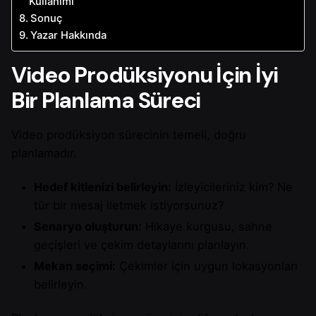
Kullanımı
Sonuç
Yazar Hakkında
Video Prodüksiyonu İçin İyi
Bir Planlama Süreci
Video prodüksiyon sürecinin temeli, doğru
planlamadır.
Hedef kitlenizi belirleyin:
İzleyicileriniz kim? Ne
tür bir mesaj iletmek istiyorsunuz?
Senaryo oluşturun:
Hikaye kurgusu, sahne
geçişleri ve çekim detaylarını planlayın.
Mekan seçimi:
Çekimler için uygun lokasyonları
belirleyin.