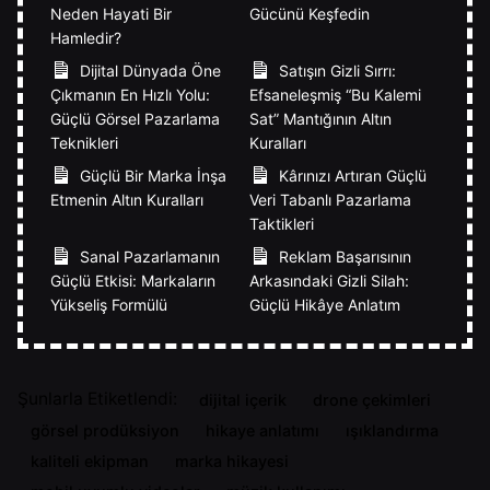
Neden Hayati Bir
Gücünü Keşfedin
Hamledir?
Dijital Dünyada Öne
Satışın Gizli Sırrı:
Çıkmanın En Hızlı Yolu:
Efsaneleşmiş “Bu Kalemi
Güçlü Görsel Pazarlama
Sat” Mantığının Altın
Teknikleri
Kuralları
Güçlü Bir Marka İnşa
Kârınızı Artıran Güçlü
Etmenin Altın Kuralları
Veri Tabanlı Pazarlama
Taktikleri
Sanal Pazarlamanın
Reklam Başarısının
Güçlü Etkisi: Markaların
Arkasındaki Gizli Silah:
Yükseliş Formülü
Güçlü Hikâye Anlatım
Şunlarla Etiketlendi:
dijital içerik
drone çekimleri
görsel prodüksiyon
hikaye anlatımı
ışıklandırma
kaliteli ekipman
marka hikayesi