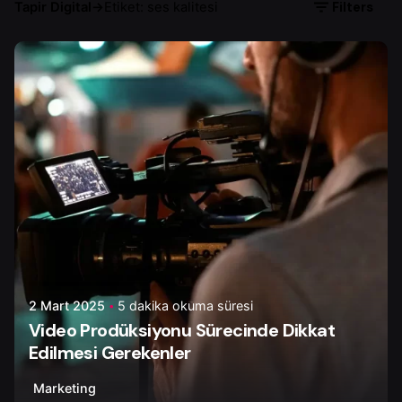
Filters
Tapir Digital
→
Etiket: ses kalitesi
Yazar
Serhat K.
2 Mart 2025
5 dakika okuma süresi
Video Prodüksiyonu Sürecinde Dikkat
Edilmesi Gerekenler
Marketing