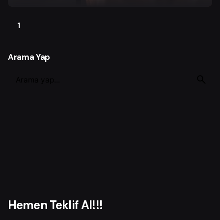
1
Arama Yap
S
e
a
r
c
h
f
o
r
Hemen Teklif Al!!!