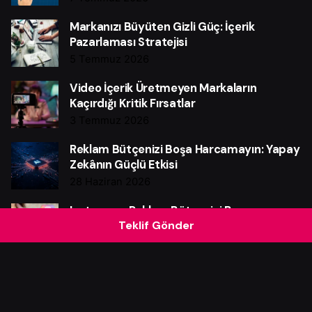
Markanızı Büyüten Gizli Güç: İçerik
Pazarlaması Stratejisi
5 Temmuz 2026
Video İçerik Üretmeyen Markaların
Kaçırdığı Kritik Fırsatlar
3 Temmuz 2026
Reklam Bütçenizi Boşa Harcamayın: Yapay
Zekânın Güçlü Etkisi
28 Haziran 2026
Instagram Reklam Bütçenizi Boşa
Teklif Gönder
Harcamayın: Güçlü Verim Rehberi
25 Haziran 2026
Web Sitesi Neden Markalar İçin Güçlü Bir
Satış Makinesidir?
21 Haziran 2026