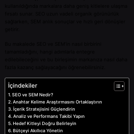
kullanıldığında markalara daha geniş kitlelere ulaşma
fırsatı sunar. SEO uzun vadeli organik görünürlük
sağlarken, SEM anlık sonuçlar ve hızlı geri dönüşler
getirir.
Bu makalede SEO ve SEM’in nasıl birbirini
tamamladığını, hangi adımlarla entegre
edilebileceğini ve bu birleşimin markanıza nasıl daha
fazla kazanç sağlayacağını öğrenebilirsiniz.
İçindekiler
SEO ve SEM Nedir?
Anahtar Kelime Araştırmasını Ortaklaştırın
İçerik Stratejisini Güçlendirin
Analiz ve Performans Takibi Yapın
Hedef Kitleyi Doğru Belirleyin
Bütçeyi Akıllıca Yönetin