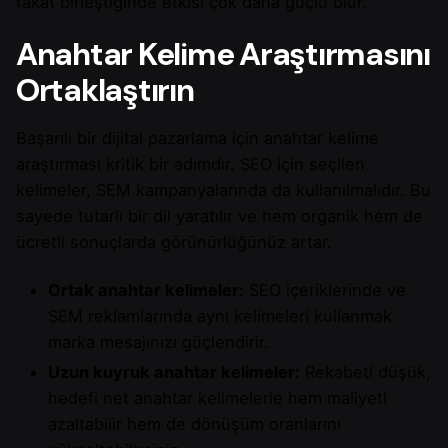
fakat birleştiğinde etkisi çok daha güçlü olur.
Anahtar Kelime Araştırmasını
Ortaklaştırın
Başarılı bir dijital pazarlama için anahtar kelime
araştırması kritik bir adımdır. SEO için seçilen
kelimeler, SEM kampanyalarında da kullanılmalıdır. Bu
sayede tutarlı bir dil yaratılır ve hem organik hem de
ücretli sonuçlarda görünürlüğünüz artar.
Ortak anahtar kelimeler:
SEO içeriklerinde ve
SEM reklamlarında aynı kelimeleri kullanmak
marka mesajınızı güçlendirir.
Uzun kuyruk anahtar kelimeler:
Rekabeti düşük,
hedefi net anahtar kelimelerle hem maliyeti
azaltabilir hem de dönüşüm oranlarını