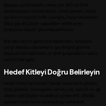
Başarıyı sürdürülebilir kılmak için SEO ve SEM
performansını düzenli analiz etmek gerekir. Hangi
içeriklerin organik trafik çektiğini, hangi reklamların
daha çok dönüşüm sağladığını belirleyerek
stratejinizi sürekli güncelleyebilirsiniz.
ROI yani yatırım getirisi hesaplamaları, bütçenizi
hangi alanlara odaklamanız gerektiğini gösterir.
Böylece hem SEO hem de SEM çalışmalarınız daha
verimli hale gelir.
Hedef Kitleyi Doğru Belirleyin
Hedef kitleyi tanımadan yapılan pazarlama çabaları
boşa gidebilir. Demografik veriler, yaş, konum ve ilgi
alanları gibi bilgiler stratejinizi yönlendirir. SEM’de
yeniden hedefleme (retargeting) kullanarak