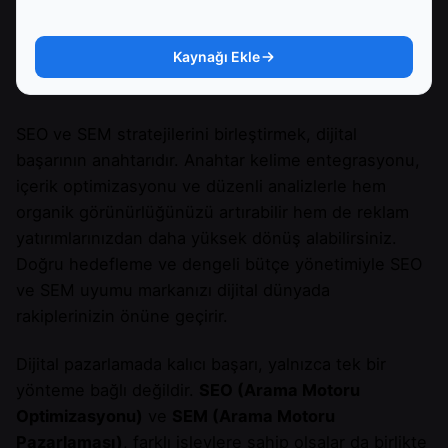
Kaynağı Ekle
SEO ve SEM stratejilerini birleştirmek, dijital
başarının anahtarıdır. Anahtar kelime entegrasyonu,
içerik optimizasyonu ve düzenli analizlerle hem
organik görünürlüğünüzü artırabilir hem de reklam
yatırımlarınızdan daha yüksek dönüş alabilirsiniz.
Doğru hedefleme ve dengeli bütçe yönetimiyle SEO
ve SEM uyumu markanızı dijital dünyada
rakiplerinizin önüne geçirir.
Dijital pazarlamada kalıcı başarı, yalnızca tek bir
yönteme bağlı değildir.
SEO (Arama Motoru
Optimizasyonu)
ve
SEM (Arama Motoru
Pazarlaması)
, farklı işlevlere sahip olsalar da birlikte