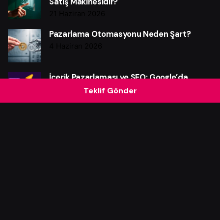
Satış Makinesidir?
21 Haziran 2026
Pazarlama Otomasyonu Neden Şart?
4 Haziran 2026
İçerik Pazarlaması ve SEO: Google’da
Yükselmenin Etkili Yolları
Teklif Gönder
31 Mayıs 2026
Veri Odaklı Pazarlama Nedir? Markalar İçin
Kritik Avantajları
28 Mayıs 2026