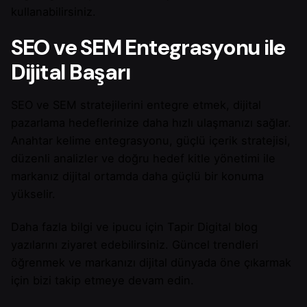
kullanabilirsiniz.
SEO ve SEM Entegrasyonu ile
Dijital Başarı
SEO ve SEM stratejilerini entegre etmek, dijital
pazarlama hedeflerinize daha hızlı ulaşmanızı sağlar.
Anahtar kelime entegrasyonu, güçlü içerik stratejisi,
düzenli analizler ve doğru hedef kitle yönetimi ile
markanız dijital ortamda daha güçlü bir konuma
yükselir.
Daha fazla bilgi ve ipucu için Tapir Digital blog
yazılarını ziyaret edebilirsiniz. Güncel trendleri
öğrenmek ve markanızı dijital dünyada öne çıkarmak
için bizi takip etmeye devam edin.