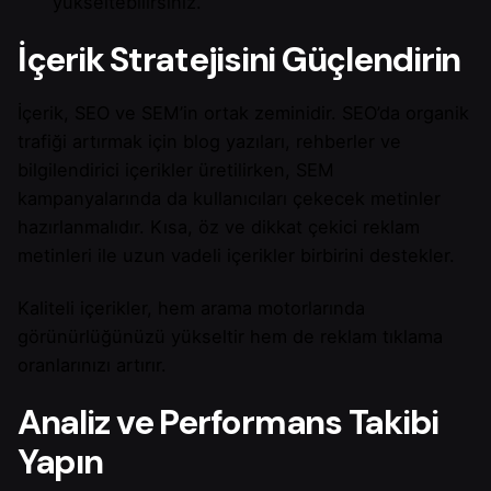
yükseltebilirsiniz.
İçerik Stratejisini Güçlendirin
İçerik, SEO ve SEM’in ortak zeminidir. SEO’da organik
trafiği artırmak için blog yazıları, rehberler ve
bilgilendirici içerikler üretilirken, SEM
kampanyalarında da kullanıcıları çekecek metinler
hazırlanmalıdır. Kısa, öz ve dikkat çekici reklam
metinleri ile uzun vadeli içerikler birbirini destekler.
Kaliteli içerikler, hem arama motorlarında
görünürlüğünüzü yükseltir hem de reklam tıklama
oranlarınızı artırır.
Analiz ve Performans Takibi
Yapın