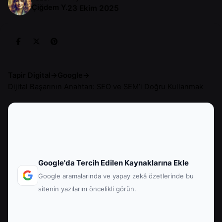
Çiğdem Y.
23 Ekim 2025
Tapir Digital
→
Google
→
Dijital Başarının Anahtarı: SEO ve SEM’i Doğru Kullanmak
Google'da Tercih Edilen Kaynaklarına Ekle
Google aramalarında ve yapay zekâ özetlerinde bu
sitenin yazılarını öncelikli görün.