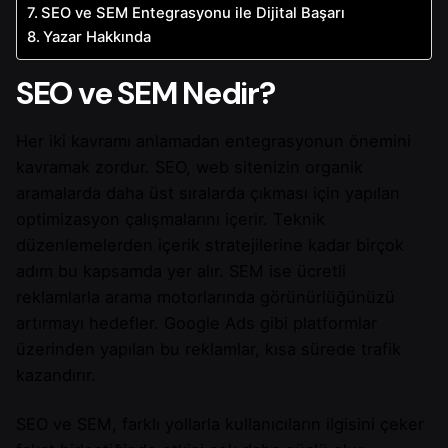
SEO ve SEM Entegrasyonu ile Dijital Başarı
Yazar Hakkında
SEO ve SEM Nedir?
Her iki kavramı anlamadan entegrasyonun önemini
kavramak zordur. SEO, web sitenizin organik
aramalarda daha üst sıralarda çıkması için yapılan
optimizasyon çalışmalarını içerir. Teknik
düzenlemelerden içerik stratejilerine kadar birçok
adım bu kapsamda yer alır. SEM ise ücretli
reklamlarla arama motorlarında görünürlüğünüzü
artırmayı hedefler. Google Ads gibi platformlar
üzerinden yapılan bu reklamlar, kısa sürede trafik
kazandırır.
SEO ve SEM, farklı yollarla kullanıcıların ilgisini çeker