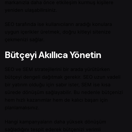
markanızla daha önce etkileşim kurmuş kişilere
yeniden ulaşabilirsiniz.
SEO tarafında ise kullanıcıların aradığı konulara
uygun içerikler üretmek, doğru kitleyi sitenize
çekmenizi sağlar.
Bütçeyi Akıllıca Yönetin
SEO ve SEM stratejilerini bir arada yürütürken
bütçeyi dengeli dağıtmak gerekir. SEO uzun vadeli
bir yatırım olduğu için sabır ister, SEM ise kısa
sürede dönüşüm sağlayabilir. Bu nedenle bütçenizi
hem hızlı kazanımlar hem de kalıcı başarı için
planlamalısınız.
Hangi kampanyaların daha yüksek dönüşüm
sağladığını tespit ederek bütçenizi verimli