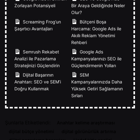
Zorlayan Potansiyeli
Bir Araya Geldiğinde Neler
Olur?
Screaming Frog’un
Bütçeni Boşa
Şaşırtıcı Avantajları
Harcama: Google Ads ile
Akıllı Reklam Yönetimi
Rehberi
Semrush Rekabet
Google Ads
Analizi ile Pazarlama
Kampanyalarınızı SEO ile
Stratejinizi Güçlendirin
Güçlendirmenin Yolları
Dijital Başarının
SEM
Anahtarı: SEO ve SEM’i
Kampanyalarınızda Daha
Doğru Kullanmak
Yüksek Getiri Sağlamanın
Sırları
Şunlarla Etiketlendi:
Anahtar kelime araştırması
dijital bütçe yönetimi
dijital görünürlük artırma