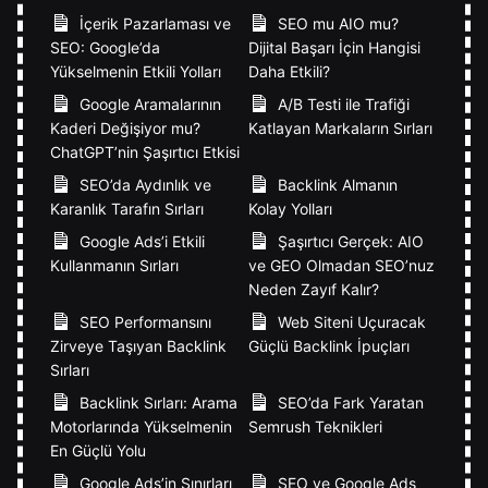
İçerik Pazarlaması ve
SEO mu AIO mu?
SEO: Google’da
Dijital Başarı İçin Hangisi
Yükselmenin Etkili Yolları
Daha Etkili?
Google Aramalarının
A/B Testi ile Trafiği
Kaderi Değişiyor mu?
Katlayan Markaların Sırları
ChatGPT’nin Şaşırtıcı Etkisi
SEO’da Aydınlık ve
Backlink Almanın
Karanlık Tarafın Sırları
Kolay Yolları
Google Ads’i Etkili
Şaşırtıcı Gerçek: AIO
Kullanmanın Sırları
ve GEO Olmadan SEO’nuz
Neden Zayıf Kalır?
SEO Performansını
Web Siteni Uçuracak
Zirveye Taşıyan Backlink
Güçlü Backlink İpuçları
Sırları
Backlink Sırları: Arama
SEO’da Fark Yaratan
Motorlarında Yükselmenin
Semrush Teknikleri
En Güçlü Yolu
Google Ads’in Sınırları
SEO ve Google Ads