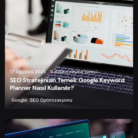
17 Ağustos 2025
9 dakika okuma süresi
SEO Stratejinizin Temeli: Google Keyword
Planner Nasıl Kullanılır?
Google
SEO Optimizasyonu
Yazar
Çiğdem Y.