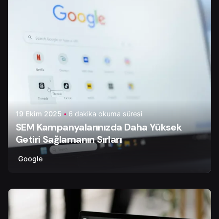
19 Ekim 2025
6 dakika okuma süresi
SEM Kampanyalarınızda Daha Yüksek
Getiri Sağlamanın Sırları
Google
Yazar
Çiğdem Y.