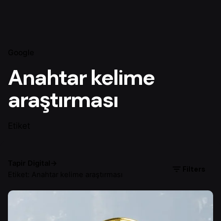
Google
Anahtar kelime
araştırması
Etiket
Tapir Digital
→
Filters
Etiket: Anahtar kelime araştırması
Yazar
Çiğdem Y.