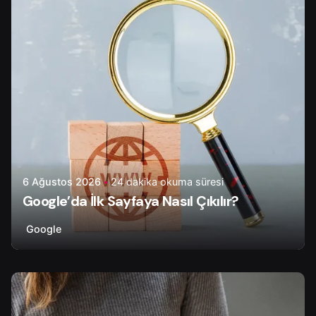
6 Ağustos 2026
24 dakika okuma süresi
Google’da İlk Sayfaya Nasıl Çıkılır?
Google
Yazar
Çiğdem Y.