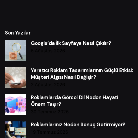
Son Yazılar
Google’da İlk Sayfaya Nasıl Çıkılır?
6 Ağustos 2026
Yaratıcı Reklam Tasarımlarının Güçlü Etkisi:
Müşteri Algısı Nasıl Değişir?
2 Ağustos 2026
Reklamlarda Görsel Dil Neden Hayati
Önem Taşır?
30 Temmuz 2026
Reklamlarınız Neden Sonuç Getirmiyor?
19 Temmuz 2026