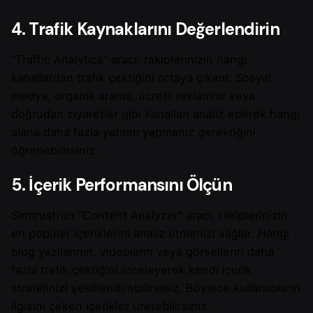
4. Trafik Kaynaklarını Değerlendirin
“Traffic Analytics” aracı, rakiplerinizin hangi
kanallardan trafik çektiğini ortaya çıkarır. Sosyal
medya, organik arama, ücretli reklamlar veya
doğrudan ziyaretler gibi kanalları analiz ederek hangi
alana daha fazla yatırım yapmanız gerektiğini
öğrenebilirsiniz.
5. İçerik Performansını Ölçün
Semrush’un “Content Analyzer” aracı, rakiplerinizin
en popüler içeriklerini analiz etmenizi sağlar. Hangi
blog yazılarının, videoların veya görsellerin daha
fazla trafik çektiğini inceleyerek kendi içerik
stratejinizi şekillendirebilirsiniz. Böylece kullanıcıların
ilgisini çeken içerikler üretebilirsiniz.