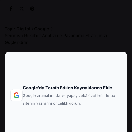
Tapir Digital
→
Google
→
Semrush Rekabet Analizi ile Pazarlama Stratejinizi
Güçlendirin
Google'da Tercih Edilen Kaynaklarına Ekle
Google aramalarında ve yapay zekâ özetlerinde bu
sitenin yazılarını öncelikli görün.