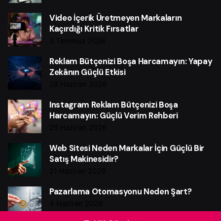
Video İçerik Üretmeyen Markaların
Kaçırdığı Kritik Fırsatlar
3 Temmuz 2026
Reklam Bütçenizi Boşa Harcamayın: Yapay
Zekânın Güçlü Etkisi
28 Haziran 2026
Instagram Reklam Bütçenizi Boşa
Harcamayın: Güçlü Verim Rehberi
25 Haziran 2026
Web Sitesi Neden Markalar İçin Güçlü Bir
Satış Makinesidir?
21 Haziran 2026
Pazarlama Otomasyonu Neden Şart?
4 Haziran 2026