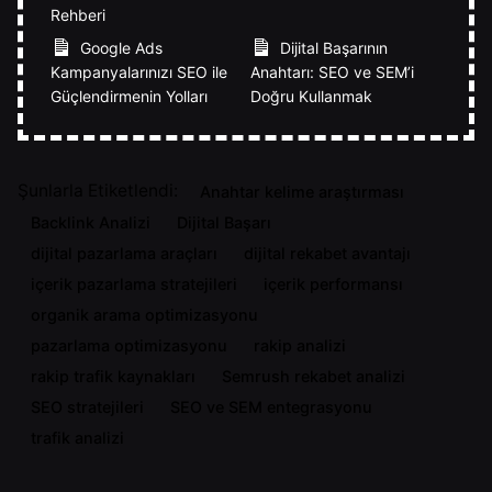
Rehberi
Google Ads
Dijital Başarının
Kampanyalarınızı SEO ile
Anahtarı: SEO ve SEM’i
Güçlendirmenin Yolları
Doğru Kullanmak
Şunlarla Etiketlendi:
Anahtar kelime araştırması
Backlink Analizi
Dijital Başarı
dijital pazarlama araçları
dijital rekabet avantajı
içerik pazarlama stratejileri
içerik performansı
organik arama optimizasyonu
pazarlama optimizasyonu
rakip analizi
rakip trafik kaynakları
Semrush rekabet analizi
SEO stratejileri
SEO ve SEM entegrasyonu
trafik analizi