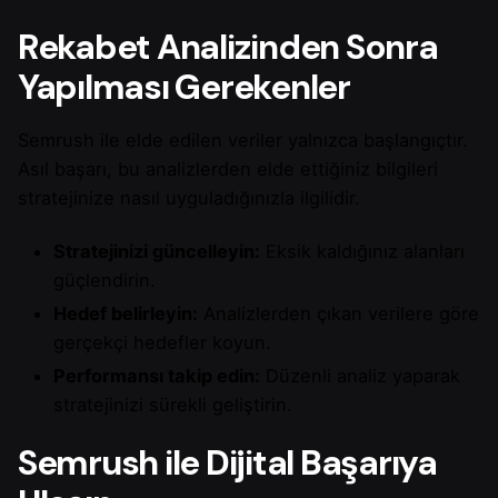
Rekabet Analizinden Sonra
Yapılması Gerekenler
Semrush ile elde edilen veriler yalnızca başlangıçtır.
Asıl başarı, bu analizlerden elde ettiğiniz bilgileri
stratejinize nasıl uyguladığınızla ilgilidir.
Stratejinizi güncelleyin:
Eksik kaldığınız alanları
güçlendirin.
Hedef belirleyin:
Analizlerden çıkan verilere göre
gerçekçi hedefler koyun.
Performansı takip edin:
Düzenli analiz yaparak
stratejinizi sürekli geliştirin.
Semrush ile Dijital Başarıya