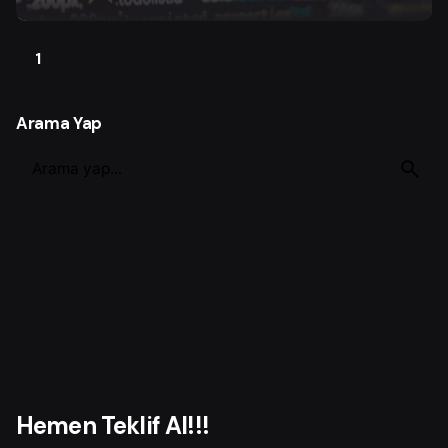
1
Arama Yap
S
e
a
r
c
h
f
o
r
Hemen Teklif Al!!!