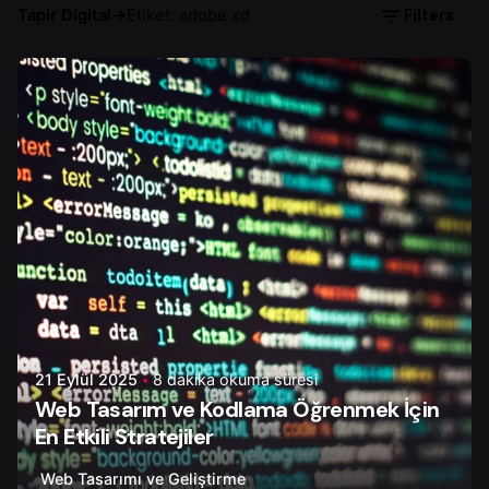
Filters
Tapir Digital
→
Etiket: adobe xd
Yazar
Onur Ç.
21 Eylül 2025
8 dakika okuma süresi
Web Tasarım ve Kodlama Öğrenmek İçin
En Etkili Stratejiler
Web Tasarımı ve Geliştirme