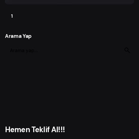
1
Arama Yap
S
e
a
r
c
h
f
o
r
Hemen Teklif Al!!!