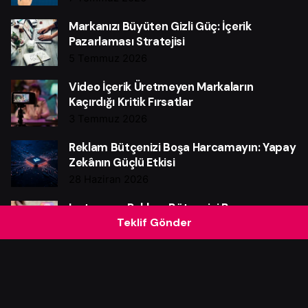
Markanızı Büyüten Gizli Güç: İçerik
Pazarlaması Stratejisi
5 Temmuz 2026
Video İçerik Üretmeyen Markaların
Kaçırdığı Kritik Fırsatlar
3 Temmuz 2026
Reklam Bütçenizi Boşa Harcamayın: Yapay
Zekânın Güçlü Etkisi
28 Haziran 2026
Instagram Reklam Bütçenizi Boşa
Teklif Gönder
Harcamayın: Güçlü Verim Rehberi
25 Haziran 2026
Web Sitesi Neden Markalar İçin Güçlü Bir
Satış Makinesidir?
21 Haziran 2026