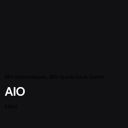
SEO Optimizasyonu
SEO Uyumlu İçerik Üretimi
AIO
Etiket