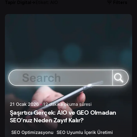
Filters
Tapir Digital
→
Etiket: AIO
Yazar
Çiğdem Y.
21 Ocak 2026
12 dakika okuma süresi
Şaşırtıcı Gerçek: AIO ve GEO Olmadan
SEO’nuz Neden Zayıf Kalır?
SEO Optimizasyonu
SEO Uyumlu İçerik Üretimi