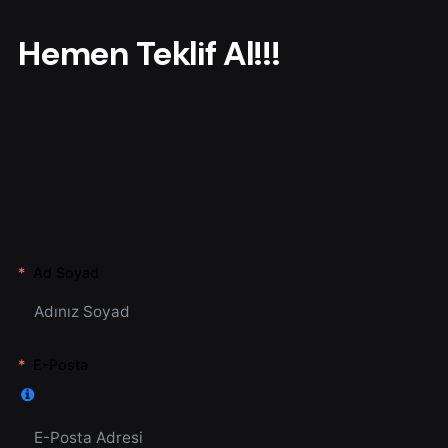
r
Hemen Teklif Al!!!
Ad Soyad
E-Posta