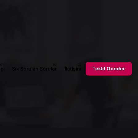
og
Sık Sorulan Sorular
İletişim
Teklif Gönder