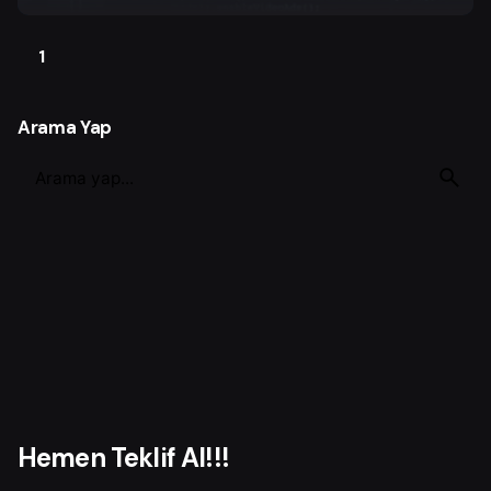
1
Arama Yap
S
e
a
r
c
h
f
o
r
Hemen Teklif Al!!!