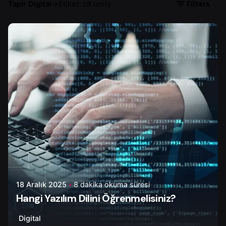
Filters
Tapir Digital
→
Etiket: c# unity
Yazar
Ayşenur D.
18 Aralık 2025
8 dakika okuma süresi
Hangi Yazılım Dilini Öğrenmelisiniz?
Digital