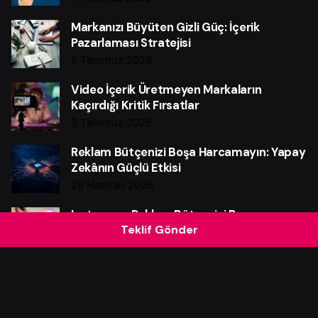
Markanızı Büyüten Gizli Güç: İçerik
Pazarlaması Stratejisi
5 Temmuz 2026
Video İçerik Üretmeyen Markaların
Kaçırdığı Kritik Fırsatlar
3 Temmuz 2026
Reklam Bütçenizi Boşa Harcamayın: Yapay
Zekânın Güçlü Etkisi
28 Haziran 2026
Instagram Reklam Bütçenizi Boşa
Teklif Gönder
Harcamayın: Güçlü Verim Rehberi
25 Haziran 2026
Web Sitesi Neden Markalar İçin Güçlü Bir
Satış Makinesidir?
21 Haziran 2026