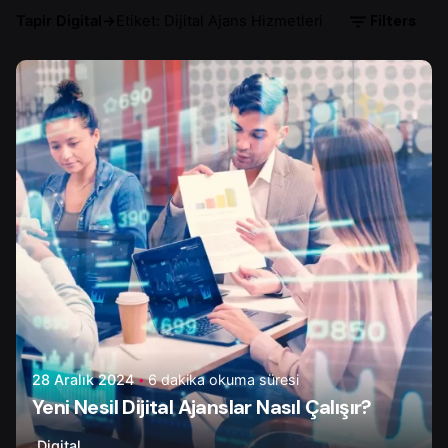
Filters
Tapir Digital
→
Etiket: Dijital Ajans Hizmetleri
Yazar
Ayşenur D.
28 Aralık 2024
6 dakika okuma süresi
Yeni Nesil Dijital Ajanslar Nasıl Çalışır?
Digital