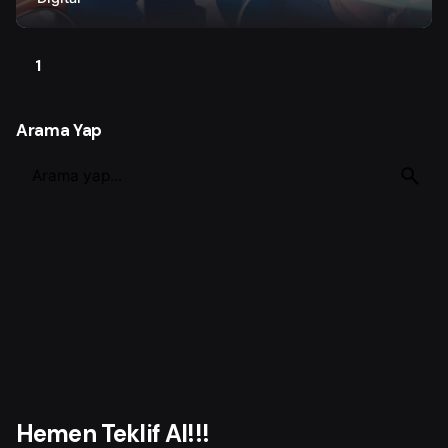
1
Arama Yap
S
e
a
r
c
h
f
o
r
Hemen Teklif Al!!!