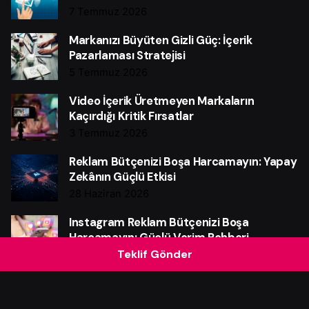
7 Temmuz 2026
Markanızı Büyüten Gizli Güç: İçerik
Pazarlaması Stratejisi
5 Temmuz 2026
Video İçerik Üretmeyen Markaların
Kaçırdığı Kritik Fırsatlar
3 Temmuz 2026
Reklam Bütçenizi Boşa Harcamayın: Yapay
Zekânın Güçlü Etkisi
28 Haziran 2026
Instagram Reklam Bütçenizi Boşa
Harcamayın: Güçlü Verim Rehberi
Teklif Gönder
25 Haziran 2026
Web Sitesi Neden Markalar İçin Güçlü Bir
Satış Makinesidir?