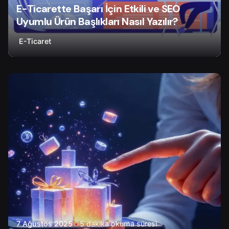
E-Ticarette Başarı İçin Etkili ve SEO
Uyumlu Ürün Başlıkları Nasıl Yazılır?
E-Ticaret
Yazar
Onur Ç.
7 Ağustos 2025
5 dakika okuma süresi