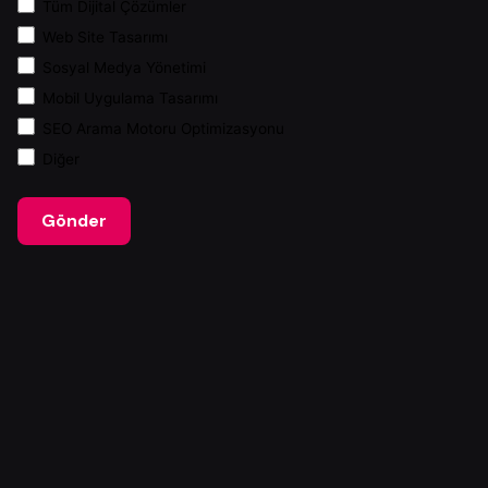
Tüm Dijital Çözümler
Web Site Tasarımı
Sosyal Medya Yönetimi
Mobil Uygulama Tasarımı
SEO Arama Motoru Optimizasyonu
Diğer
Gönder