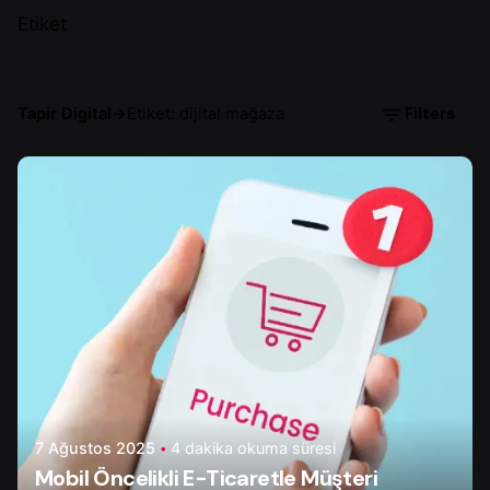
Etiket
Filters
Tapir Digital
→
Etiket: dijital mağaza
Yazar
Onur Ç.
7 Ağustos 2025
4 dakika okuma süresi
Mobil Öncelikli E-Ticaretle Müşteri