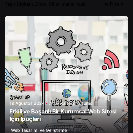
Filters
Tapir Digital
→
Etiket: Dijital marka imajı
Yazar
Yönetim Tapir Digital
19 Ağustos 2024
7 dakika okuma süresi
Etkili ve Başarılı Bir Kurumsal Web Sitesi
İçin İpuçları
Web Tasarımı ve Geliştirme