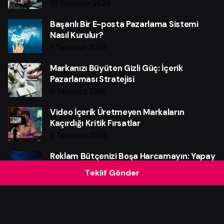
10 Temmuz 2026
Başarılı Bir E-posta Pazarlama Sistemi
Nasıl Kurulur?
7 Temmuz 2026
Markanızı Büyüten Gizli Güç: İçerik
Pazarlaması Stratejisi
5 Temmuz 2026
Video İçerik Üretmeyen Markaların
Kaçırdığı Kritik Fırsatlar
3 Temmuz 2026
Reklam Bütçenizi Boşa Harcamayın: Yapay
Zekânın Güçlü Etkisi
Teklif Gönder
28 Haziran 2026
Instagram Reklam Bütçenizi Boşa
Harcamayın: Güçlü Verim Rehberi
25 Haziran 2026