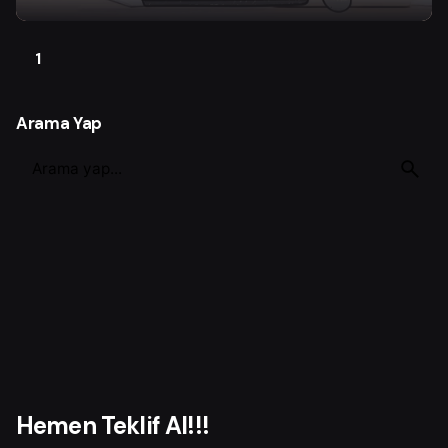
1
Arama Yap
S
e
a
r
c
h
f
o
r
Hemen Teklif Al!!!