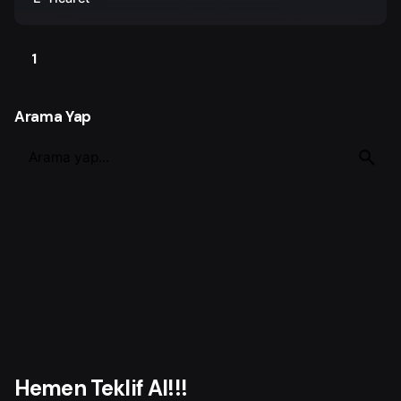
1
Arama Yap
S
e
a
r
c
h
f
o
r
Hemen Teklif Al!!!