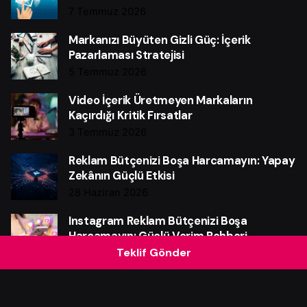
7 Temmuz 2026
Markanızı Büyüten Gizli Güç: İçerik
Pazarlaması Stratejisi
5 Temmuz 2026
Video İçerik Üretmeyen Markaların
Kaçırdığı Kritik Fırsatlar
3 Temmuz 2026
Reklam Bütçenizi Boşa Harcamayın: Yapay
Zekânın Güçlü Etkisi
28 Haziran 2026
Instagram Reklam Bütçenizi Boşa
Harcamayın: Güçlü Verim Rehberi
Teklif Gönder
25 Haziran 2026
Web Sitesi Neden Markalar İçin Güçlü Bir
Satış Makinesidir?