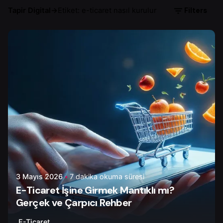
Filters
Tapir Digital
→
Etiket: e-ticaret nasıl kurulur
Yazar
Ayşenur D.
3 Mayıs 2026
7 dakika okuma süresi
E-Ticaret İşine Girmek Mantıklı mı?
Gerçek ve Çarpıcı Rehber
E-Ticaret