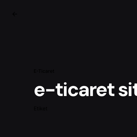
E-Ticaret
e-ticaret s
Etiket