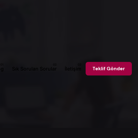
og
Sık Sorulan Sorular
İletişim
Teklif Gönder