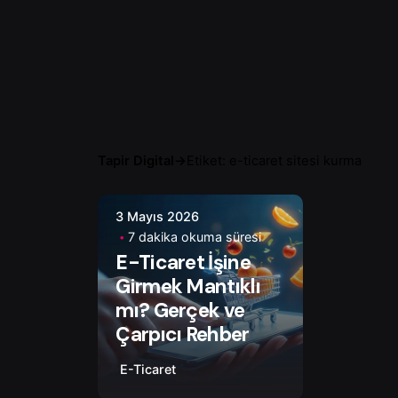
Tapir Digital
→
Etiket: e-ticaret sitesi kurma
3 Mayıs 2026
Yazar
7 dakika okuma süresi
Ayşenur D.
E-Ticaret İşine
Girmek Mantıklı
mı? Gerçek ve
Çarpıcı Rehber
E-Ticaret