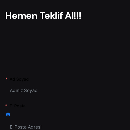
r
Hemen Teklif Al!!!
Ad Soyad
E-Posta