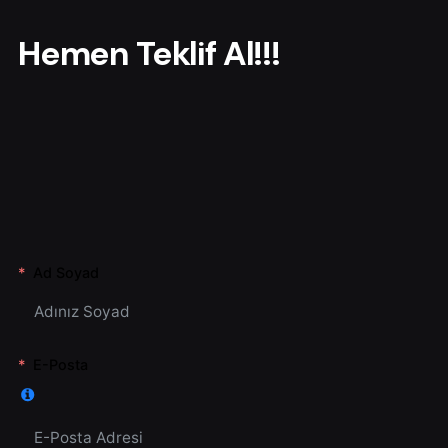
r
Hemen Teklif Al!!!
Ad Soyad
E-Posta