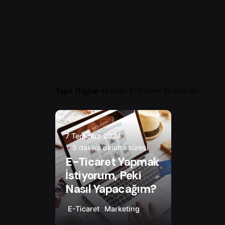
Tapir Digital
→
Etiket: E-Ticaret Stratejileri
Yazar
Ayşenur D.
7 Temmuz 2024
5 dakika okuma süresi
E-Ticaret Yapmak
İstiyorum, Peki
Nasıl Yapacağım?
E-Ticaret
Marketing