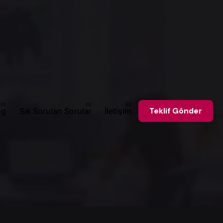
og
Sık Sorulan Sorular
İletişim
Teklif Gönder