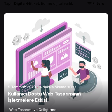
Filters
Tapir Digital
→
Etiket: Edirne dijital varlık
Yazar
Ayşenur D.
5 Temmuz 2023
4 dakika okuma süresi
Kullanıcı Dostu Web Tasarımının
İşletmelere Etkisi
Web Tasarımı ve Geliştirme