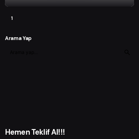
1
Arama Yap
S
e
a
r
c
h
f
o
r
Hemen Teklif Al!!!