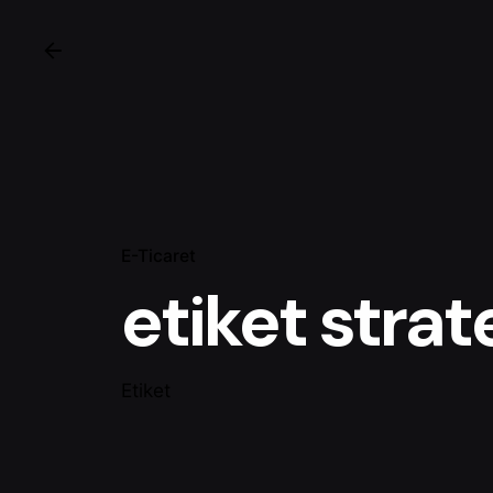
E-Ticaret
etiket strate
Etiket