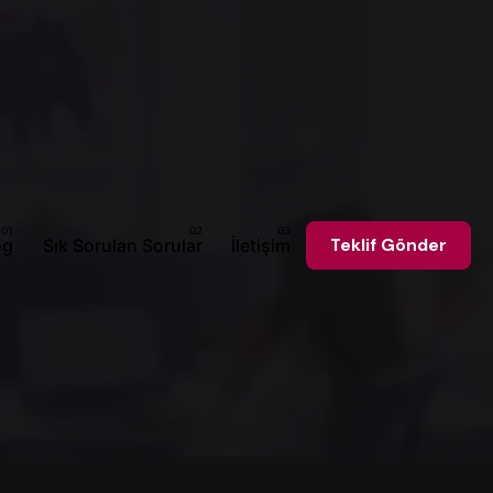
og
Sık Sorulan Sorular
İletişim
Teklif Gönder