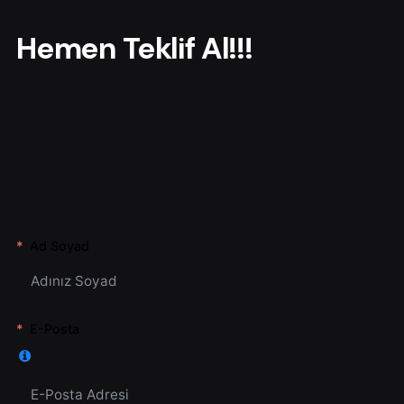
r
Hemen Teklif Al!!!
Ad Soyad
E-Posta