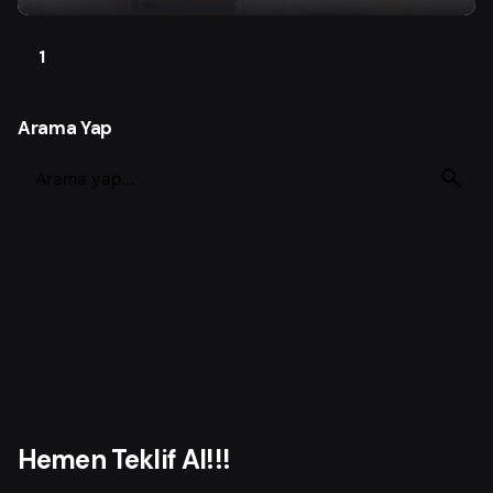
1
Arama Yap
S
e
a
r
c
h
f
o
r
Hemen Teklif Al!!!