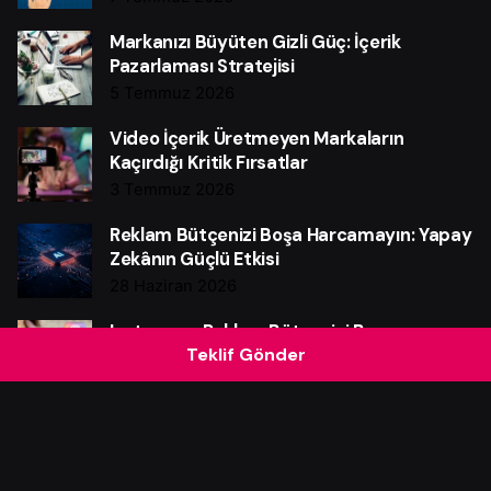
Markanızı Büyüten Gizli Güç: İçerik
Pazarlaması Stratejisi
5 Temmuz 2026
Video İçerik Üretmeyen Markaların
Kaçırdığı Kritik Fırsatlar
3 Temmuz 2026
Reklam Bütçenizi Boşa Harcamayın: Yapay
Zekânın Güçlü Etkisi
28 Haziran 2026
Instagram Reklam Bütçenizi Boşa
Teklif Gönder
Harcamayın: Güçlü Verim Rehberi
25 Haziran 2026
Web Sitesi Neden Markalar İçin Güçlü Bir
Satış Makinesidir?
21 Haziran 2026