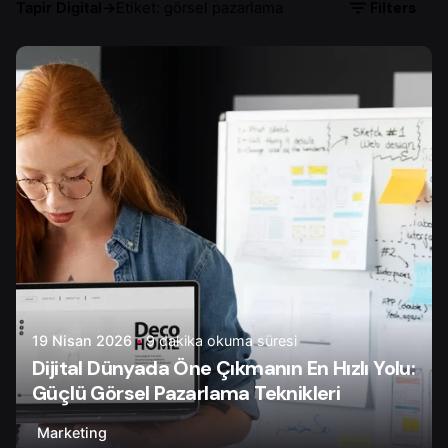
Filters
Tapir Digital
→
Etiket: görsel pazarlama
Yazar
Serhat K.
19 Nisan 2026
9 dakika okuma süresi
Dijital Dünyada Öne Çıkmanın En Hızlı Yolu:
Güçlü Görsel Pazarlama Teknikleri
Marketing