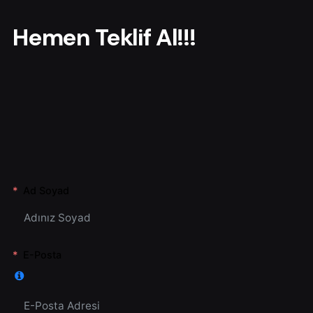
r
Hemen Teklif Al!!!
Ad Soyad
E-Posta