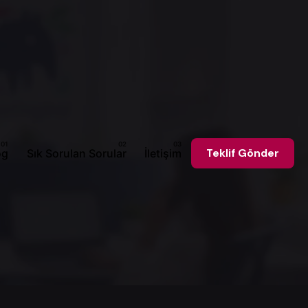
og
Sık Sorulan Sorular
İletişim
Teklif Gönder