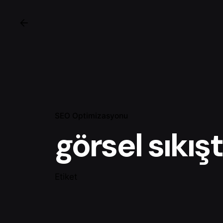
SEO Optimizasyonu
görsel sıkış
Etiket