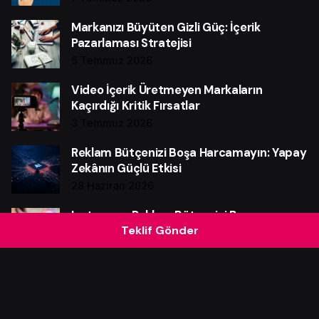
Markanızı Büyüten Gizli Güç: İçerik
Pazarlaması Stratejisi
5 Temmuz 2026
Video İçerik Üretmeyen Markaların
Kaçırdığı Kritik Fırsatlar
3 Temmuz 2026
Reklam Bütçenizi Boşa Harcamayın: Yapay
Zekânın Güçlü Etkisi
28 Haziran 2026
Instagram Reklam Bütçenizi Boşa
Teklif Gönder
Harcamayın: Güçlü Verim Rehberi
25 Haziran 2026
Web Sitesi Neden Markalar İçin Güçlü Bir
Satış Makinesidir?
21 Haziran 2026