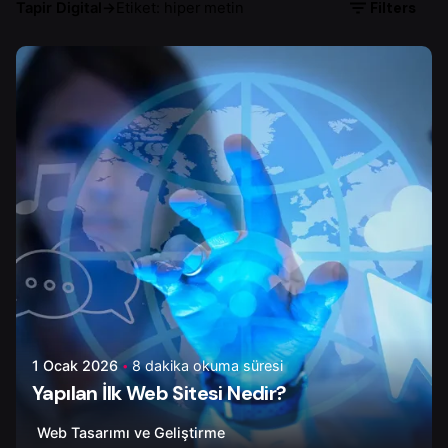
Filters
Tapir Digital
→
Etiket: hiper metin
Yazar
Onur Ç.
1 Ocak 2026
8 dakika okuma süresi
Yapılan İlk Web Sitesi Nedir?
Web Tasarımı ve Geliştirme