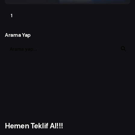
1
Arama Yap
S
e
a
r
c
h
f
o
r
Hemen Teklif Al!!!