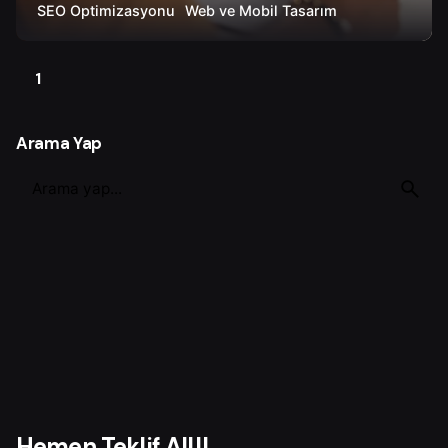
SEO Optimizasyonu
Web ve Mobil Tasarım
1
Arama Yap
S
e
a
r
c
h
f
o
r
Hemen Teklif Al!!!