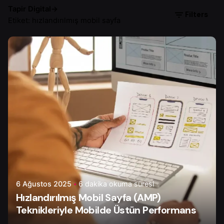
Tapir Digital
→
Filters
Etiket: hızlandırılmış mobil sayfa
Yazar
Onur Ç.
6 Ağustos 2025
6 dakika okuma süresi
Hızlandırılmış Mobil Sayfa (AMP)
Teknikleriyle Mobilde Üstün Performans