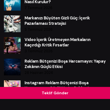
Nasıl Kurulur?
7 Temmuz 2026
Markanızı Büyüten Gizli Güç: İçerik
Pazarlaması Stratejisi
5 Temmuz 2026
Video İçerik Üretmeyen Markaların
Kaçırdığı Kritik Fırsatlar
3 Temmuz 2026
Reklam Bütçenizi Boşa Harcamayın: Yapay
Zekânın Güçlü Etkisi
28 Haziran 2026
Instagram Reklam Bütçenizi Boşa
Harcamayın: Güçlü Verim Rehberi
Teklif Gönder
25 Haziran 2026
Web Sitesi Neden Markalar İçin Güçlü Bir
Satış Makinesidir?