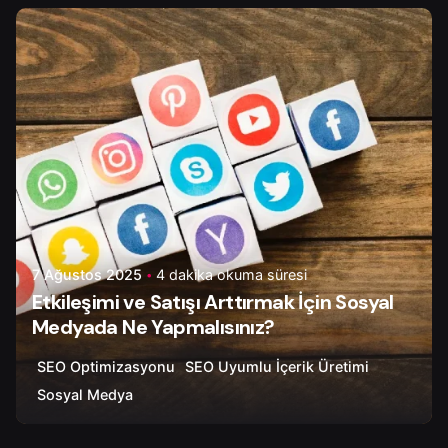
Yazar
Onur Ç.
7 Ağustos 2025
4 dakika okuma süresi
Etkileşimi ve Satışı Arttırmak İçin Sosyal
Medyada Ne Yapmalısınız?
SEO Optimizasyonu
SEO Uyumlu İçerik Üretimi
Sosyal Medya