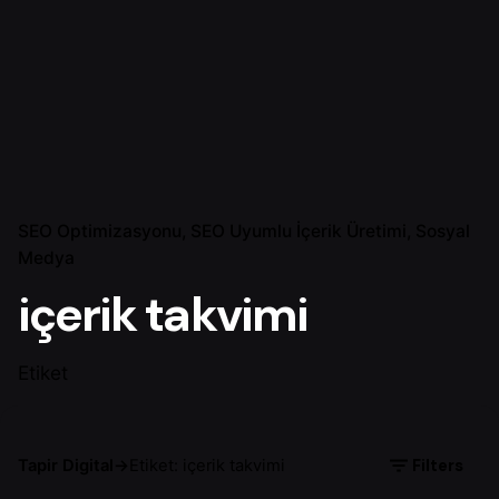
SEO Optimizasyonu
SEO Uyumlu İçerik Üretimi
Sosyal
Medya
içerik takvimi
Etiket
Filters
Tapir Digital
→
Etiket: içerik takvimi