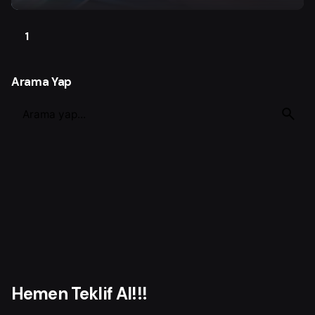
1
Arama Yap
S
e
a
r
c
h
f
o
r
Hemen Teklif Al!!!