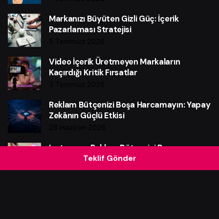
Markanızı Büyüten Gizli Güç: İçerik
Pazarlaması Stratejisi
5 Temmuz 2026
Video İçerik Üretmeyen Markaların
Kaçırdığı Kritik Fırsatlar
3 Temmuz 2026
Reklam Bütçenizi Boşa Harcamayın: Yapay
Zekânın Güçlü Etkisi
28 Haziran 2026
Instagram Reklam Bütçenizi Boşa
Teklif Gönder
Harcamayın: Güçlü Verim Rehberi
25 Haziran 2026
Web Sitesi Neden Markalar İçin Güçlü Bir
Satış Makinesidir?
21 Haziran 2026