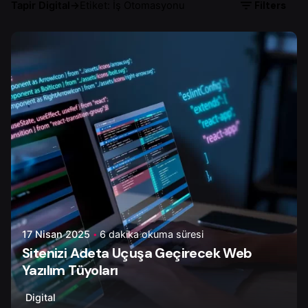
Filters
Tapir Digital
→
Etiket: İş Otomasyonu
Yazar
Ayşenur D.
17 Nisan 2025
6 dakika okuma süresi
Sitenizi Adeta Uçuşa Geçirecek Web
Yazılım Tüyoları
Digital