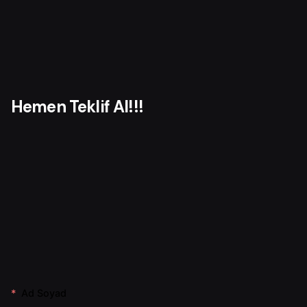
f
o
r
Hemen Teklif Al!!!
Ad Soyad