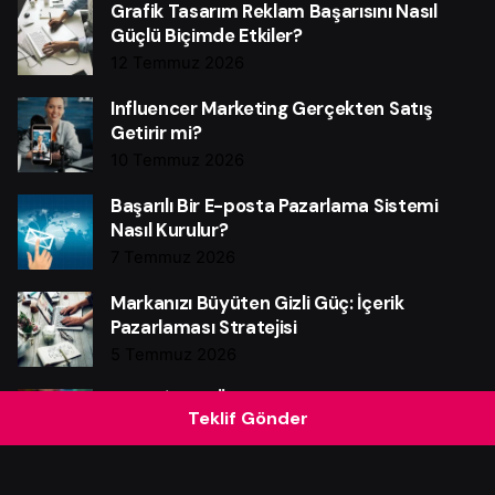
Grafik Tasarım Reklam Başarısını Nasıl
Güçlü Biçimde Etkiler?
12 Temmuz 2026
Influencer Marketing Gerçekten Satış
Getirir mi?
10 Temmuz 2026
Başarılı Bir E-posta Pazarlama Sistemi
Nasıl Kurulur?
7 Temmuz 2026
Markanızı Büyüten Gizli Güç: İçerik
Pazarlaması Stratejisi
5 Temmuz 2026
Video İçerik Üretmeyen Markaların
Teklif Gönder
Kaçırdığı Kritik Fırsatlar
3 Temmuz 2026