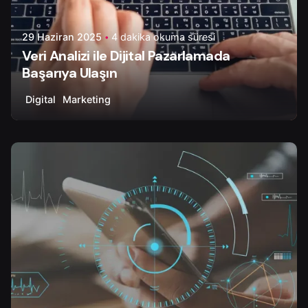
29 Haziran 2025
4 dakika okuma süresi
Veri Analizi ile Dijital Pazarlamada
Başarıya Ulaşın
Digital
Marketing
Yazar
Ayşenur D.