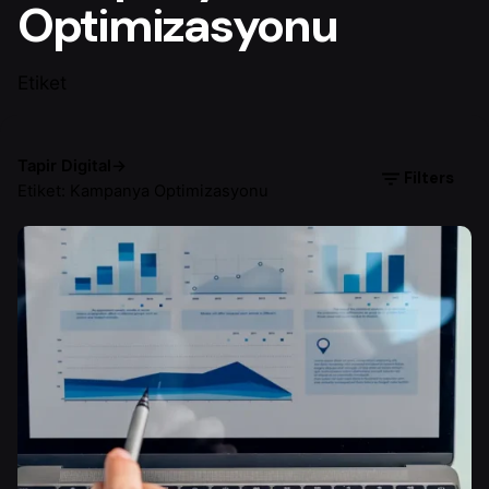
Optimizasyonu
Etiket
Tapir Digital
→
Filters
Etiket: Kampanya Optimizasyonu
Yazar
Ayşenur D.