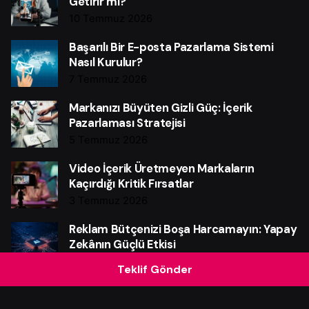
Getirir mi?
10 Temmuz 2026
Başarılı Bir E-posta Pazarlama Sistemi
Nasıl Kurulur?
7 Temmuz 2026
Markanızı Büyüten Gizli Güç: İçerik
Pazarlaması Stratejisi
5 Temmuz 2026
Video İçerik Üretmeyen Markaların
Kaçırdığı Kritik Fırsatlar
3 Temmuz 2026
Reklam Bütçenizi Boşa Harcamayın: Yapay
Zekânın Güçlü Etkisi
28 Haziran 2026
Teklif Gönder
Instagram Reklam Bütçenizi Boşa
Harcamayın: Güçlü Verim Rehberi