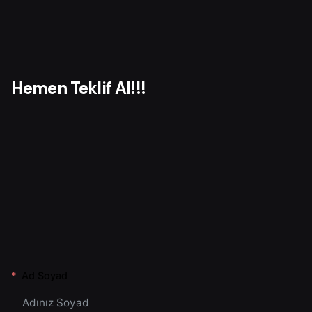
r
Hemen Teklif Al!!!
Ad Soyad