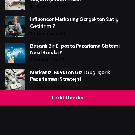
12 Temmuz 2026
Influencer Marketing Gerçekten Satış
Getirir mi?
10 Temmuz 2026
Başarılı Bir E-posta Pazarlama Sistemi
Nasıl Kurulur?
7 Temmuz 2026
Markanızı Büyüten Gizli Güç: İçerik
Pazarlaması Stratejisi
5 Temmuz 2026
Teklif Gönder
Video İçerik Üretmeyen Markaların
Kaçırdığı Kritik Fırsatlar
3 Temmuz 2026
Reklam Bütçenizi Boşa Harcamayın: Yapay
Zekânın Güçlü Etkisi