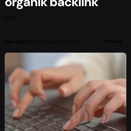
organik backlink
Etiket
Filters
Tapir Digital
→
Etiket: organik backlink
Yazar
Çiğdem Y.