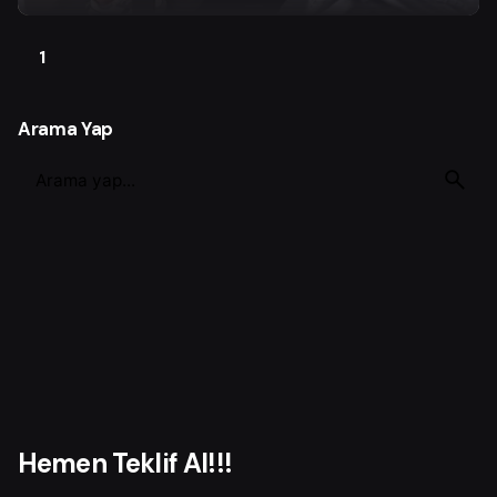
1
Arama Yap
S
e
a
r
c
h
f
o
r
Hemen Teklif Al!!!