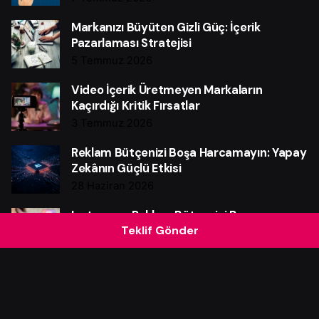
Markanızı Büyüten Gizli Güç: İçerik
Pazarlaması Stratejisi
5 Temmuz 2026
Video İçerik Üretmeyen Markaların
Kaçırdığı Kritik Fırsatlar
3 Temmuz 2026
Reklam Bütçenizi Boşa Harcamayın: Yapay
Zekânın Güçlü Etkisi
28 Haziran 2026
Instagram Reklam Bütçenizi Boşa
Teklif Gönder
Harcamayın: Güçlü Verim Rehberi
25 Haziran 2026
Web Sitesi Neden Markalar İçin Güçlü Bir
Satış Makinesidir?
21 Haziran 2026