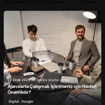
Filters
Tapir Digital
→
Etiket: Portföy İnceleme
Yazar
Çiğdem Y.
23 Ocak 2025
6 dakika okuma süresi
Ajanslarla Çalışmak İşletmeniz için Neden
Önemlidir?
Digital
Google