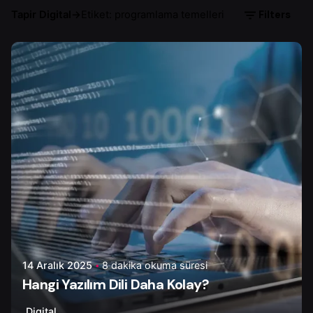
Filters
Tapir Digital
→
Etiket: programlama temelleri
Yazar
Ayşenur D.
14 Aralık 2025
8 dakika okuma süresi
Hangi Yazılım Dili Daha Kolay?
Digital