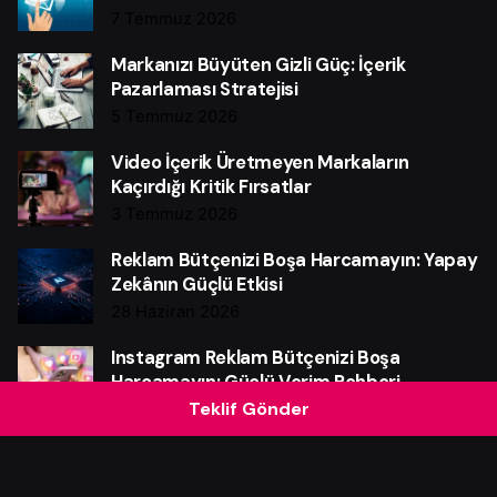
7 Temmuz 2026
Markanızı Büyüten Gizli Güç: İçerik
Pazarlaması Stratejisi
5 Temmuz 2026
Video İçerik Üretmeyen Markaların
Kaçırdığı Kritik Fırsatlar
3 Temmuz 2026
Reklam Bütçenizi Boşa Harcamayın: Yapay
Zekânın Güçlü Etkisi
28 Haziran 2026
Instagram Reklam Bütçenizi Boşa
Harcamayın: Güçlü Verim Rehberi
Teklif Gönder
25 Haziran 2026
Web Sitesi Neden Markalar İçin Güçlü Bir
Satış Makinesidir?