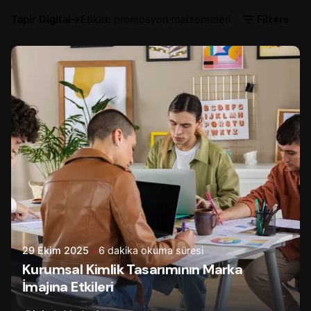
Filters
Tapir Digital
→
Etiket: promosyon malzemeleri
Yazar
Serhat K.
29 Ekim 2025
6 dakika okuma süresi
Kurumsal Kimlik Tasarımının Marka
İmajına Etkileri