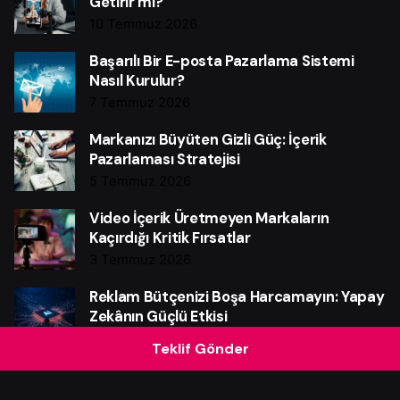
Getirir mi?
10 Temmuz 2026
Başarılı Bir E-posta Pazarlama Sistemi
Nasıl Kurulur?
7 Temmuz 2026
Markanızı Büyüten Gizli Güç: İçerik
Pazarlaması Stratejisi
5 Temmuz 2026
Video İçerik Üretmeyen Markaların
Kaçırdığı Kritik Fırsatlar
3 Temmuz 2026
Reklam Bütçenizi Boşa Harcamayın: Yapay
Zekânın Güçlü Etkisi
28 Haziran 2026
Teklif Gönder
Instagram Reklam Bütçenizi Boşa
Harcamayın: Güçlü Verim Rehberi